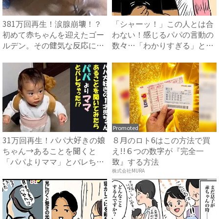
381万回再生！涙腺崩壊！？
「シャーッ！」この人とは合
初めて赤ちゃんを迎えたゴー
わない！感じるパパの言動の
ルデン。その健気な反応に
数々…「わかりすぎる」と共
「...
感...
Promoted
31万回再生！パパ大好きの娘
８月のロト6はこの方法で買
ちゃん→あることを聞くと
え!!６つの数字が『完全一
「パパよりママ」とバレちゃ
致』する方法
っ...
株式会社MURA