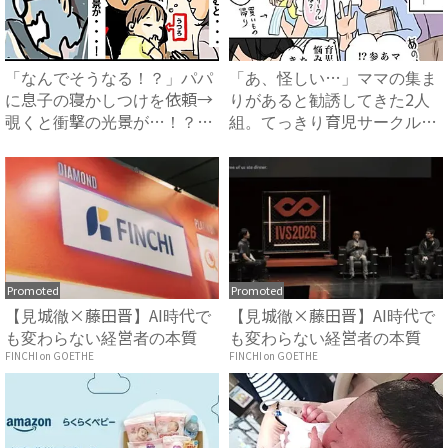
「なんでそうなる！？」パパ
「あ、怪しい…」ママの集ま
に息子の寝かしつけを依頼→
りがあると勧誘してきた2人
覗くと衝撃の光景が…！？｜
組。てっきり育児サークルか
ベ...
と...
Promoted
Promoted
【見城徹×藤田晋】AI時代で
【見城徹×藤田晋】AI時代で
も変わらない経営者の本質
も変わらない経営者の本質
FINCHI on GOETHE
FINCHI on GOETHE