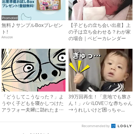
Promoted
無料♪サンプルBoxプレゼン
【子どもの立ち会い出産】上
ト!
の子は立ち会わせる？わが家
の場合｜ベビーカレンダー
Amazon
「どうしてこうなった？」よ
39万回再生！「意地でも放さ
うやく子どもを寝かしつけた
ん！」パパLOVE♡な赤ちゃん
アラフォー夫婦に訪れたまさ
→うれしいけど困っちゃ...
か...
Recommended by