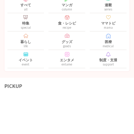
すべて
マンガ
連載
all
column
series
特集
食・レシピ
ママトピ
special
recipe
mama
暮らし
グッズ
医療
life
goods
medical
イベント
エンタメ
制度・支援
event
entame
support
PICKUP