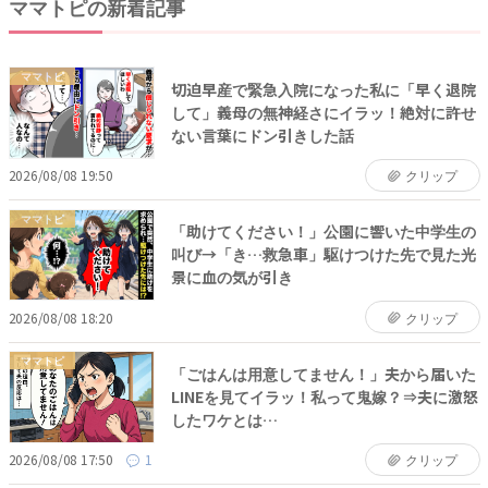
ママトピの新着記事
ママトピ
切迫早産で緊急入院になった私に「早く退院
して」義母の無神経さにイラッ！絶対に許せ
ない言葉にドン引きした話
2026/08/08 19:50
クリップ
ママトピ
「助けてください！」公園に響いた中学生の
叫び→「き…救急車」駆けつけた先で見た光
景に血の気が引き
2026/08/08 18:20
クリップ
ママトピ
「ごはんは用意してません！」夫から届いた
LINEを見てイラッ！私って鬼嫁？⇒夫に激怒
したワケとは…
2026/08/08 17:50
1
クリップ