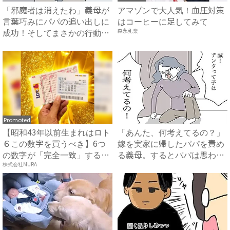
「邪魔者は消えたわ」義母が
アマゾンで大人気！血圧対策
言葉巧みにパパの追い出しに
はコーヒーに足してみて
成功！そしてまさかの行動
森永乳業
に…...
Promoted
【昭和43年以前生まれはロト
「あんた、何考えてるの？」
６この数字を買うべき】6つ
嫁を実家に帰したパパを責め
の数字が「完全一致」する
る義母。するとパパは思わ
方...
ず…...
株式会社MURA