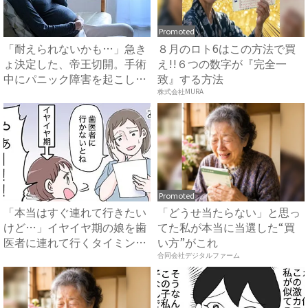
Promoted
「耐えられないかも…」急き
８月のロト6はこの方法で買
ょ決定した、帝王切開。手術
え!!６つの数字が『完全一
中にパニック障害を起こしか
致』する方法
け...
株式会社MURA
Promoted
「本当はすぐ連れて行きたい
「どうせ当たらない」と思っ
けど…」イヤイヤ期の娘を歯
てた私が本当に当選した“買
医者に連れて行くタイミング
い方”がこれ
を...
合同会社デジタルファーム