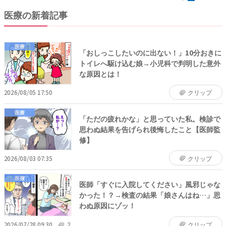
医療の新着記事
医療
「おしっこしたいのに出ない！」10分おきに
トイレへ駆け込む娘→小児科で判明した意外
な原因とは！
2026/08/05 17:50
クリップ
医療
「ただの疲れかな」と思っていた私。検診で
思わぬ結果を告げられ後悔したこと【医師監
修】
2026/08/03 07:35
クリップ
医療
医師「すぐに入院してください」風邪じゃな
かった！？→検査の結果「娘さんはね…」思
わぬ原因にゾッ！
2026/07/28 09:30
2
クリップ