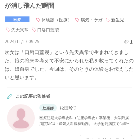
が消し飛んだ瞬間
体験談（医療）
病気・ケガ
新生児
医療
先天異常
口唇口蓋裂
2024/11/17 09:25
1
次女は「口唇口蓋裂」という先天異常で生まれてきまし
た。娘の将来を考えて不安にかられた私を救ってくれたの
は、娘自身でした。今回は、そのときの体験をお伝えした
いと思います。
この記事の監修者
松田玲子
助産師
医療短期大学専攻科（助産学専攻）卒業後、大学附属
病院NICU・産婦人科病棟勤務。 大学附属病院で助産師
をしながら、私立大学大学院医療看護学研究科修士課
程修了。その後、私立大学看護学部母性看護学助教を