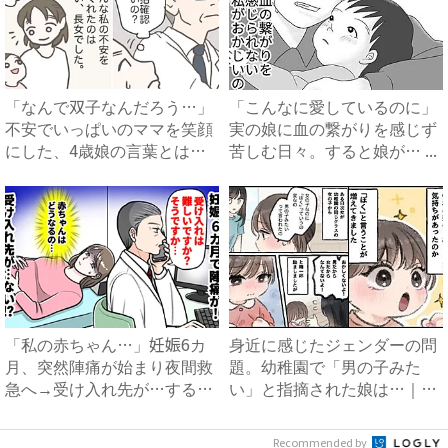
「なんで双子なんだろう…」
「こんなに愛しているのに」
不安でいっぱいのママを笑顔
実の娘に血の繋がりを感じず
にした、4歳娘の言葉とは？
苦しむ日々。すると娘が… ...
｜...
「私の赤ちゃん…」妊娠6カ
身近に感じたジェンダーの問
月、突然陣痛が始まり夜間救
題。幼稚園で「男の子みた
急へ→受け入れ先が…すると
い」と指摘された娘は…｜ベ
医...
ビー...
Recommended by