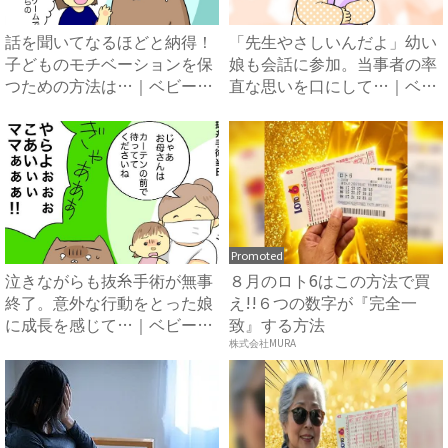
話を聞いてなるほどと納得！
「先生やさしいんだよ」幼い
子どものモチベーションを保
娘も会話に参加。当事者の率
つための方法は…｜ベビーカ
直な思いを口にして…｜ベビ
レ...
ー...
Promoted
泣きながらも抜糸手術が無事
８月のロト6はこの方法で買
終了。意外な行動をとった娘
え!!６つの数字が『完全一
に成長を感じて…｜ベビーカ
致』する方法
レ...
株式会社MURA