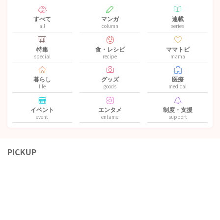
すべて
マンガ
連載
all
column
series
特集
食・レシピ
ママトピ
special
recipe
mama
暮らし
グッズ
医療
life
goods
medical
イベント
エンタメ
制度・支援
event
entame
support
PICKUP