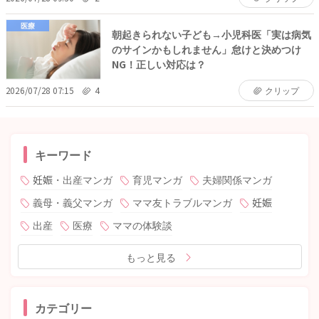
医療
朝起きられない子ども→小児科医「実は病気
のサインかもしれません」怠けと決めつけ
NG！正しい対応は？
2026/07/28 07:15
4
クリップ
キーワード
妊娠・出産マンガ
育児マンガ
夫婦関係マンガ
義母・義父マンガ
ママ友トラブルマンガ
妊娠
出産
医療
ママの体験談
もっと見る
カテゴリー