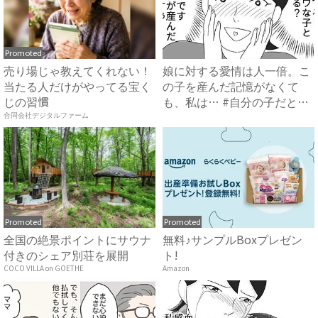
Promoted
売り場じゃ教えてくれない！
娘に対する愛情は人一倍。こ
当たる人だけがやってる宝く
の子を産んだ記憶がなくて
じの習慣
も、私は… #自分の子だと思
え...
合同会社デジタルファーム
Promoted
Promoted
全国の絶景ポイントにサウナ
無料♪サンプルBoxプレゼン
付きのシェア別荘を展開
ト!
COCO VILLA on GOETHE
Amazon