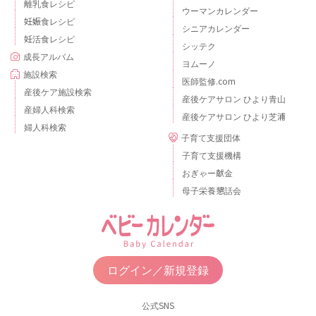
離乳食レシピ
ウーマンカレンダー
妊娠食レシピ
シニアカレンダー
妊活食レシピ
シッテク
成長アルバム
ヨムーノ
施設検索
医師監修.com
産後ケア施設検索
産後ケアサロン ひより青山
産婦人科検索
産後ケアサロン ひより芝浦
婦人科検索
子育て支援団体
子育て支援機構
おぎゃー献金
母子栄養懇話会
ログイン／新規登録
公式SNS