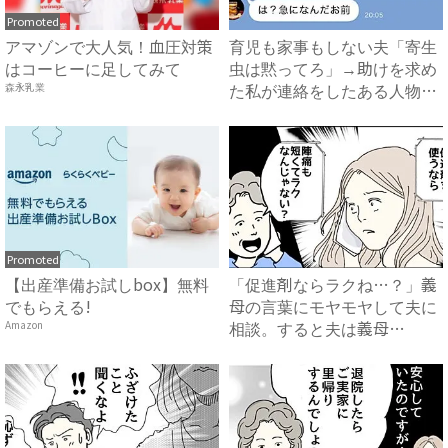
Promoted
アマゾンで大人気！血圧対策
育児も家事もしない夫「寄生
はコーヒーに足してみて
虫は黙ってろ」→助けを求め
た私が連絡をしたある人物と
森永乳業
は...
Promoted
【出産準備お試しbox】無料
「促進剤ならラクね…？」義
でもらえる!
母の言葉にモヤモヤして夫に
相談。すると夫は義母
Amazon
に…！？...