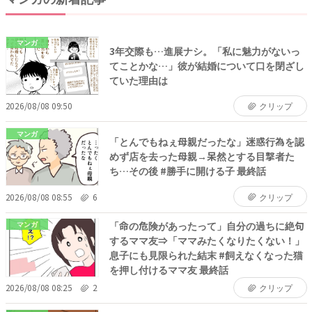
マンガ
3年交際も…進展ナシ。「私に魅力がないっ
てことかな…」彼が結婚について口を閉ざし
ていた理由は
2026/08/08 09:50
クリップ
マンガ
「とんでもねぇ母親だったな」迷惑行為を認
めず店を去った母親→呆然とする目撃者た
ち…その後 #勝手に開ける子 最終話
2026/08/08 08:55
6
クリップ
「命の危険があったって」自分の過ちに絶句
マンガ
するママ友⇒「ママみたくなりたくない！」
息子にも見限られた結末 #飼えなくなった猫
を押し付けるママ友 最終話
2026/08/08 08:25
2
クリップ