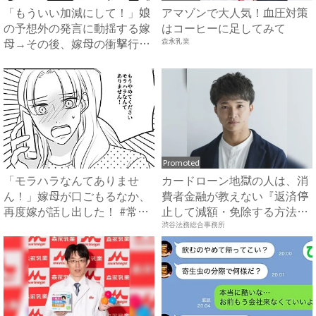
「もういい加減にして！」娘
アマゾンで大人気！血圧対策
の予想外の発言に動揺する嫁
はコーヒーに足してみて
母→その後、嫁母の衝撃行動
森永乳業
で...
Promoted
「モラハラなんてありませ
カードローン地獄の人は、消
ん！」嫁母が口ごもるなか、
費者金融が教えない『返済停
再度嫁が話し出した！ #常識
止して減額・免除する方法』
知...
で...
渋谷法務総合事務所