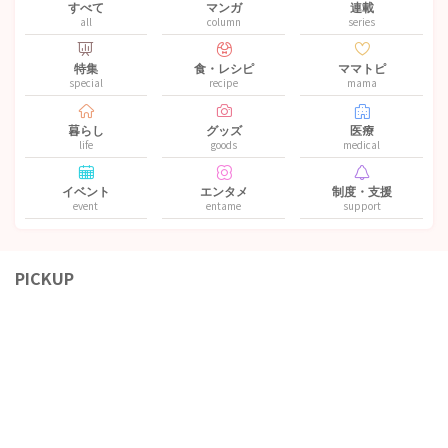
すべて
マンガ
連載
all
column
series
特集
食・レシピ
ママトピ
special
recipe
mama
暮らし
グッズ
医療
life
goods
medical
イベント
エンタメ
制度・支援
event
entame
support
PICKUP