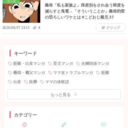
マンガ
義母「私も家族よ」孫差別をされ会う頻度を
減らすと鬼電→「そういうことか」義母豹変
の恐ろしいワケとは #こどおじ義兄 37
2026/08/07 23:15
4
クリップ
キーワード
妊娠・出産マンガ
育児マンガ
夫婦関係マンガ
義母・義父マンガ
ママ友トラブルマンガ
妊娠
出産
医療
ママの体験談
もっと見る
カテゴリー