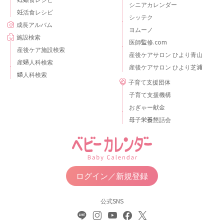
シニアカレンダー
妊活食レシピ
シッテク
成長アルバム
ヨムーノ
施設検索
医師監修.com
産後ケア施設検索
産後ケアサロン ひより青山
産婦人科検索
産後ケアサロン ひより芝浦
婦人科検索
子育て支援団体
子育て支援機構
おぎゃー献金
母子栄養懇話会
ログイン／新規登録
公式SNS