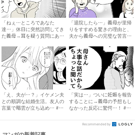
「ねぇ…ところであなた
「退院したら…」義母が里帰
達…」休日に突然訪問してき
りをすすめる驚きの理由と、
た義母→耳を疑う質問にあ
夫から義母への完璧な苦言
然…！ ...
#...
「え、夫が…？」イケメン夫
「実は…」ついに妊娠を報告
との順調な結婚生活。友人の
することに→義母の予想もし
言葉で暗雲が立ち込め… #
なかった反応に驚愕…！ #
サ...
早...
Recommended by
マンガの新着記事