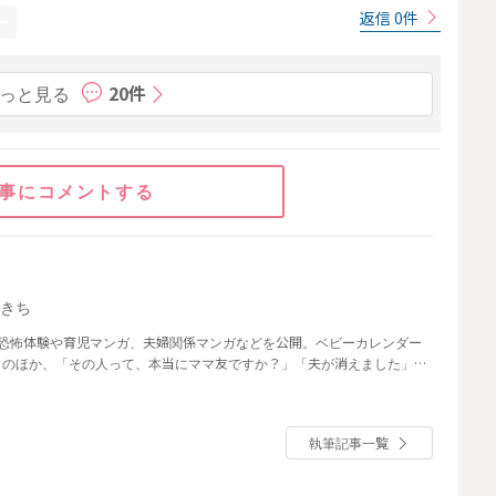
返信 0件
っと見る
20件
事にコメントする
なきち
で壮絶な恐怖体験や育児マンガ、夫婦関係マンガなどを公開。ベビーカレンダー
」のほか、「その人って、本当にママ友ですか？」「夫が消えました」な
執筆記事一覧