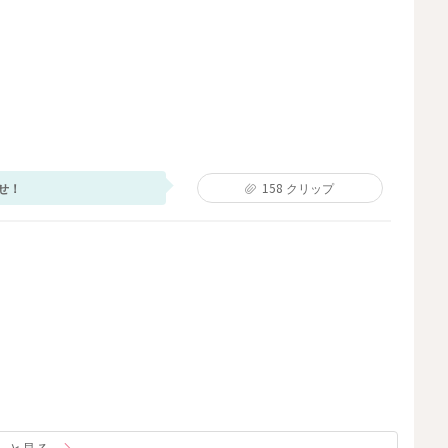
せ！
158
クリップ