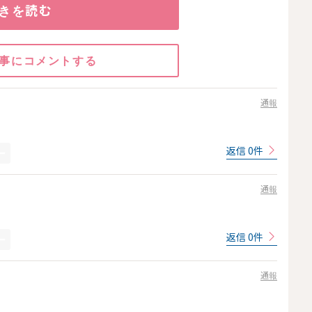
きを読む
事にコメントする
通報
返信 0件
通報
返信 0件
通報