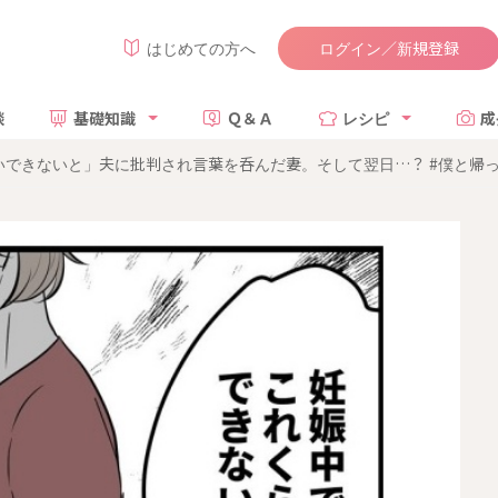
ログイン／新規登録
はじめての方へ
談
基礎知識
Ｑ＆Ａ
レシピ
成
できないと」夫に批判され言葉を呑んだ妻。そして翌日…？ #僕と帰って