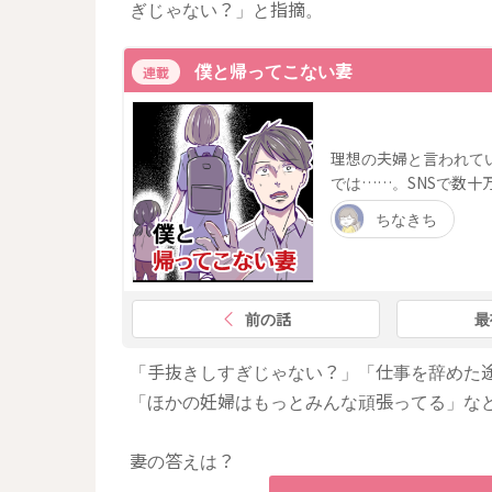
ぎじゃない？」と指摘。
僕と帰ってこない妻
連載
理想の夫婦と言われて
では……。SNSで数十
ちなきち
前の話
最
「手抜きしすぎじゃない？」「仕事を辞めた
「ほかの妊婦はもっとみんな頑張ってる」な
妻の答えは？