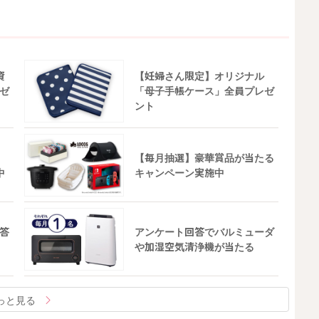
資
【妊婦さん限定】オリジナル
ゼ
「母子手帳ケース」全員プレゼ
ント
【毎月抽選】豪華賞品が当たる
中
キャンペーン実施中
答
アンケート回答でバルミューダ
や加湿空気清浄機が当たる
っと見る