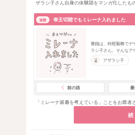
ザラシ子さん自身の体験談をマンガ化したも
帝王切開でもミレーナ入れました
連載
普段は、時短勤務でデ
ラシ子さん。そんなア
アザラシ子
前の話
最
「ミレーナ装着を考えている」ことをお医者
続