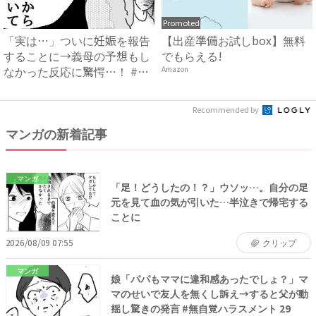
Promoted
「実は…」ついに妊娠を報告
【出産準備お試しbox】無料
することに→義母の予想もし
でもらえる!
なかった反応に驚愕…！ #
Amazon
早...
Recommended by
マンガの新着記事
マンガ
「足！どうしたの！？」ウソッ…。自分の足
元を見て血の気が引いた…半泣きで帰宅する
ことに
2026/08/09 07:55
クリップ
マンガ
娘「パパもママに違和感あったでしょ？」マ
マのせいで友人を無くし訴え→すると父が動
揺し驚きの発言 #無自覚ハラスメント 29