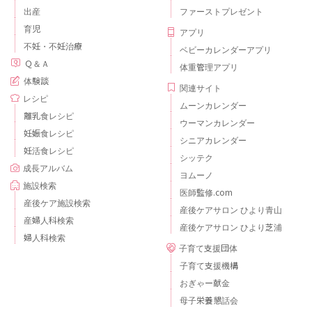
出産
ファーストプレゼント
育児
アプリ
不妊・不妊治療
ベビーカレンダーアプリ
Ｑ＆Ａ
体重管理アプリ
体験談
関連サイト
レシピ
ムーンカレンダー
離乳食レシピ
ウーマンカレンダー
妊娠食レシピ
シニアカレンダー
妊活食レシピ
シッテク
成長アルバム
ヨムーノ
施設検索
医師監修.com
産後ケア施設検索
産後ケアサロン ひより青山
産婦人科検索
産後ケアサロン ひより芝浦
婦人科検索
子育て支援団体
子育て支援機構
おぎゃー献金
母子栄養懇話会