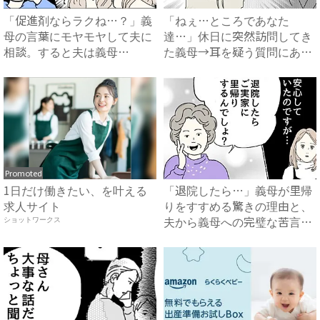
「促進剤ならラクね…？」義
「ねぇ…ところであなた
母の言葉にモヤモヤして夫に
達…」休日に突然訪問してき
相談。すると夫は義母
た義母→耳を疑う質問にあ
に…！？...
然…！ ...
Promoted
1日だけ働きたい、を叶える
「退院したら…」義母が里帰
求人サイト
りをすすめる驚きの理由と、
夫から義母への完璧な苦言
ショットワークス
#...