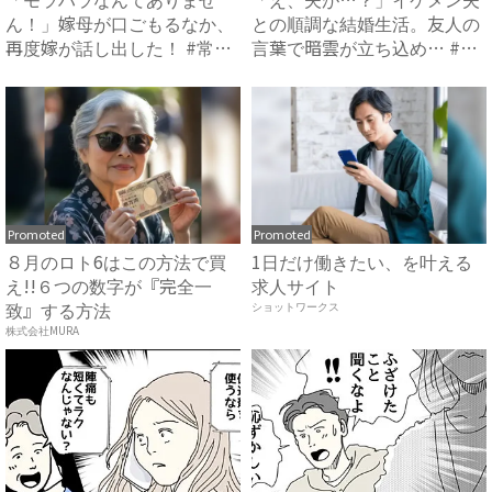
ん！」嫁母が口ごもるなか、
との順調な結婚生活。友人の
再度嫁が話し出した！ #常識
言葉で暗雲が立ち込め… #
知...
サ...
Promoted
Promoted
８月のロト6はこの方法で買
1日だけ働きたい、を叶える
え!!６つの数字が『完全一
求人サイト
致』する方法
ショットワークス
株式会社MURA