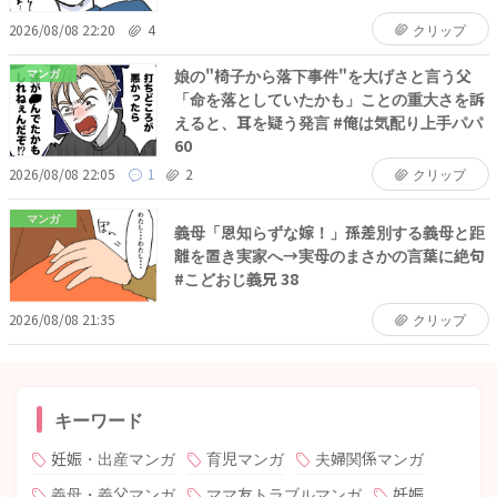
2026/08/08 22:20
4
クリップ
娘の"椅子から落下事件"を大げさと言う父
マンガ
「命を落としていたかも」ことの重大さを訴
えると、耳を疑う発言 #俺は気配り上手パパ
60
2026/08/08 22:05
1
2
クリップ
マンガ
義母「恩知らずな嫁！」孫差別する義母と距
離を置き実家へ→実母のまさかの言葉に絶句
#こどおじ義兄 38
2026/08/08 21:35
クリップ
キーワード
妊娠・出産マンガ
育児マンガ
夫婦関係マンガ
義母・義父マンガ
ママ友トラブルマンガ
妊娠