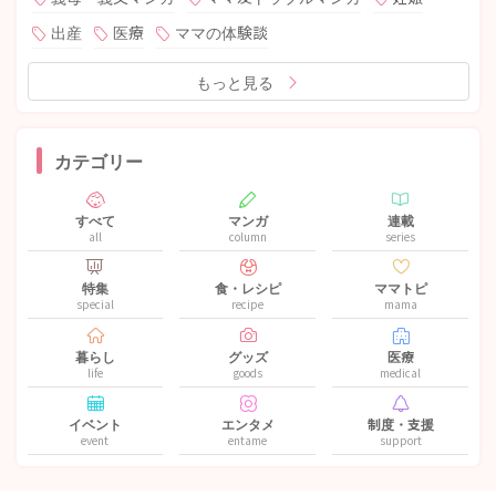
出産
医療
ママの体験談
もっと見る
カテゴリー
すべて
マンガ
連載
all
column
series
特集
食・レシピ
ママトピ
special
recipe
mama
暮らし
グッズ
医療
life
goods
medical
イベント
エンタメ
制度・支援
event
entame
support