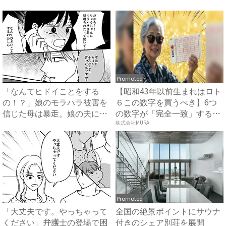
Promoted
「なんてヒドイことをする
【昭和43年以前生まれはロト
の！？」娘のモラハラ被害を
６この数字を買うべき】6つ
信じた母は暴走。娘の夫に電
の数字が「完全一致」する
話を...
方...
株式会社MURA
Promoted
「大丈夫です。やっちゃって
全国の絶景ポイントにサウナ
ください」弁護士の登場で困
付きのシェア別荘を展開