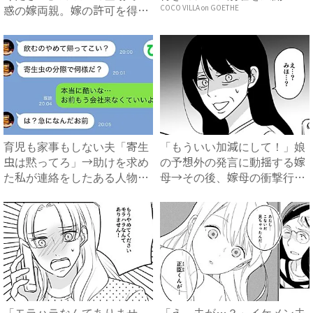
惑の嫁両親。嫁の許可を得た
COCO VILLA on GOETHE
母...
育児も家事もしない夫「寄生
「もういい加減にして！」娘
虫は黙ってろ」→助けを求め
の予想外の発言に動揺する嫁
た私が連絡をしたある人物と
母→その後、嫁母の衝撃行動
は...
で...
「モラハラなんてありませ
「え、夫が…？」イケメン夫