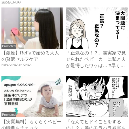
株式会社MURA
然…...
Promoted
【銀座】ReFaで始める大人
「正気なの！？」義実家で見
の贅沢セルフケア
せられたベビーカーに私と夫
ReFa GINZA on CREA
が驚愕したワケは… #早く
孫...
Promoted
【実質無料】らくらくベビー
「なんてヒドイことをする
の特典をチェック
の！？」娘のモラハラ被害を