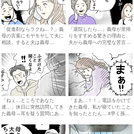
「促進剤ならラクね…？」義
「退院したら…」義母が里帰
母の言葉にモヤモヤして夫に
りをすすめる驚きの理由と、
相談。すると夫は義母
夫から義母への完璧な苦言
に…！？...
#...
「ねぇ…ところであなた
「まあ…！！」電話をかけて
達…」休日に突然訪問してき
きた義母。私が寝ていたこと
た義母→耳を疑う質問にあ
を知ったとたん… #早く孫
然…！ ...
が...