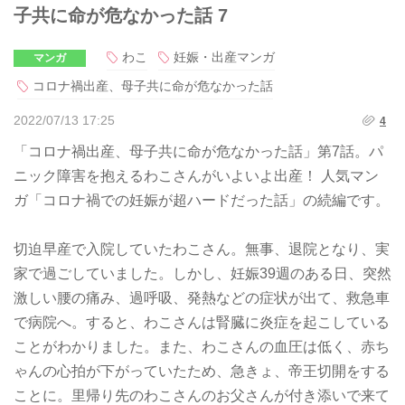
子共に命が危なかった話 7
わこ
妊娠・出産マンガ
マンガ
コロナ禍出産、母子共に命が危なかった話
2022/07/13 17:25
4
「コロナ禍出産、母子共に命が危なかった話」第7話。パ
ニック障害を抱えるわこさんがいよいよ出産！ 人気マン
ガ「コロナ禍での妊娠が超ハードだった話」の続編です。
切迫早産で入院していたわこさん。無事、退院となり、実
家で過ごしていました。しかし、妊娠39週のある日、突然
激しい腰の痛み、過呼吸、発熱などの症状が出て、救急車
で病院へ。すると、わこさんは腎臓に炎症を起こしている
ことがわかりました。また、わこさんの血圧は低く、赤ち
ゃんの心拍が下がっていたため、急きょ、帝王切開をする
ことに。里帰り先のわこさんのお父さんが付き添いで来て