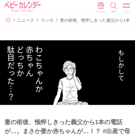
ニュース
マンガ
妻の術後、憔悴しきった義父から1本の
妻の術後、憔悴しきった義父から1本の電話
が…。まさか妻か赤ちゃんが…！？ #出産で母