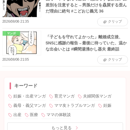
差別を注意すると→男孫だけを贔屓する歪ん
だ理由に絶句 #こどおじ義兄 36
2026/08/06 21:35
クリップ
マンガ
「子どもを守れてよかった」離婚成立後、
SNSに感謝の報告→最後に待っていた、温か
な出会いとは #瞬間湯沸かし器夫 最終話
2026/08/06 21:05
クリップ
キーワード
妊娠・出産マンガ
育児マンガ
夫婦関係マンガ
義母・義父マンガ
ママ友トラブルマンガ
妊娠
出産
医療
ママの体験談
もっと見る