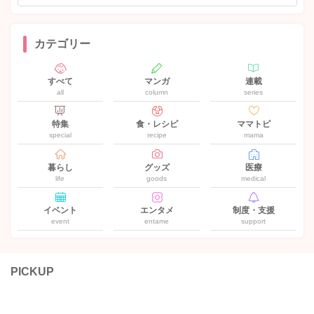
カテゴリー
すべて
マンガ
連載
all
column
series
特集
食・レシピ
ママトピ
special
recipe
mama
暮らし
グッズ
医療
life
goods
medical
イベント
エンタメ
制度・支援
event
entame
support
PICKUP