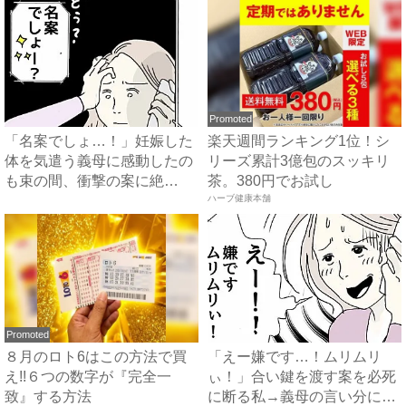
Promoted
「名案でしょ…！」妊娠した
楽天週間ランキング1位！シ
体を気遣う義母に感動したの
リーズ累計3億包のスッキリ
も束の間、衝撃の案に絶
茶。380円でお試し
句…！...
ハーブ健康本舗
Promoted
８月のロト6はこの方法で買
「えー嫌です…！ムリムリ
え!!６つの数字が『完全一
ぃ！」合い鍵を渡す案を必死
致』する方法
に断る私→義母の言い分にあ