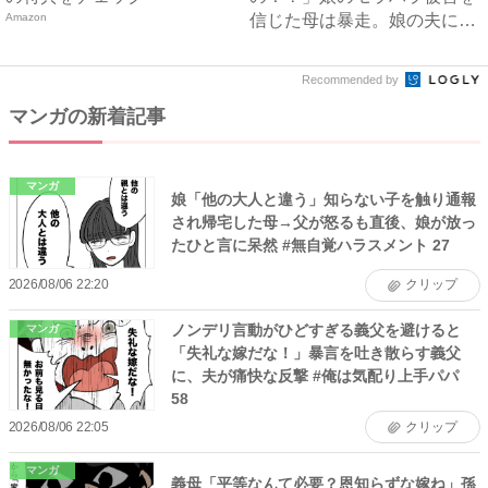
Amazon
信じた母は暴走。娘の夫に電
話を...
Recommended by
マンガの新着記事
マンガ
娘「他の大人と違う」知らない子を触り通報
され帰宅した母→父が怒るも直後、娘が放っ
たひと言に呆然 #無自覚ハラスメント 27
2026/08/06 22:20
クリップ
ノンデリ言動がひどすぎる義父を避けると
マンガ
「失礼な嫁だな！」暴言を吐き散らす義父
に、夫が痛快な反撃 #俺は気配り上手パパ
58
2026/08/06 22:05
クリップ
マンガ
義母「平等なんて必要？恩知らずな嫁ね」孫