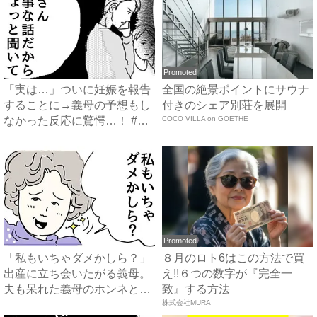
Promoted
「実は…」ついに妊娠を報告
全国の絶景ポイントにサウナ
することに→義母の予想もし
付きのシェア別荘を展開
なかった反応に驚愕…！ #
COCO VILLA on GOETHE
早...
Promoted
「私もいちゃダメかしら？」
８月のロト6はこの方法で買
出産に立ち会いたがる義母。
え!!６つの数字が『完全一
夫も呆れた義母のホンネと
致』する方法
は…...
株式会社MURA