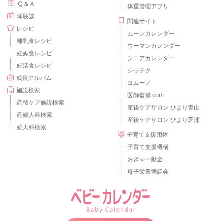
Ｑ＆Ａ
体重管理アプリ
体験談
関連サイト
レシピ
ムーンカレンダー
離乳食レシピ
ウーマンカレンダー
妊娠食レシピ
シニアカレンダー
妊活食レシピ
シッテク
成長アルバム
ヨムーノ
施設検索
医師監修.com
産後ケア施設検索
産後ケアサロン ひより青山
産婦人科検索
産後ケアサロン ひより芝浦
婦人科検索
子育て支援団体
子育て支援機構
おぎゃー献金
母子栄養懇話会