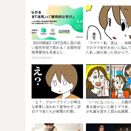
【8/25開催】CBT活用と質の高
「ママ〜！私、実は…」幼
い探究学習で変わる！次期学習
でのママ友付き合いに悩ん
指導要領を見据えた...
た私→娘が放った目からウ...
PR(COMPASS)
「え？」グループラインが鳴る
「いつになったら…」入園
も家事に追われて参加せず→翌
着る服がないと騒ぐママ友
日ママ友たちが衝撃の行動...
が礼服を貸すと思わぬ展開...