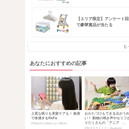
【エリア限定】アンケート回
で豪華賞品が当たる
も
あなたにおすすめの記事
上質な眠りも美髪ケアも！ 銀座
おかたづけもできる点がう
で体感するReFa
い！ 動物の鳴き声やセリフ
りだくさんの「アニア ...
PR(ReFa GINZA on CREA)
PR(タカラトミー｜Hugkum)