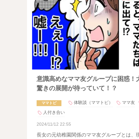
意識高めなママ友グループに困惑！
驚きの展開が待っていて！？
体験談（ママトピ）
ママ友
ママトピ
人付き合い
2024/11/12 22:55
長女の元幼稚園関係のママ友グループとは、