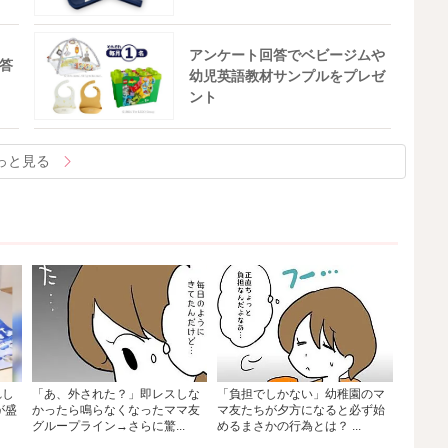
アンケート回答でベビージムや
答
幼児英語教材サンプルをプレゼ
ント
っと見る
れし
「あ、外された？」即レスしな
「負担でしかない」幼稚園のマ
が盛
かったら鳴らなくなったママ友
マ友たちが夕方になると必ず始
グループライン→さらに驚...
めるまさかの行為とは？ ...