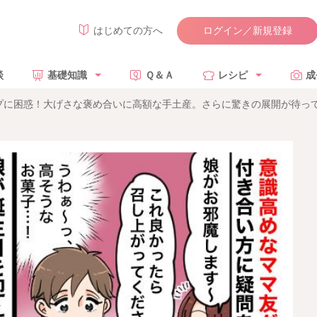
ログイン／新規登録
はじめての方へ
談
基礎知識
Ｑ＆Ａ
レシピ
成
プに困惑！大げさな褒め合いに高額な手土産。さらに驚きの展開が待っ