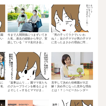
稚園
今まで人間関係につまずいてき
「男の子ってラクでいいわ
でい
た私…過去の経験から学び、実
ね！」女の子ママが男の子ママ
践している「ママ友付き合...
に言ったまさかの理由に愕
然…...
式に
「返事はムリ…」園ママ友たち
見学して決めた幼稚園が大正
。私
のグループラインを断るとよそ
解！決め手になった意外な理由
よそしく→するとママがま...
とは！？｜ベビーカレンダー