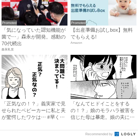
Promoted
Promoted
「気になっていた認知機能が
【出産準備お試しbox】無料
菌で…」森永が開発。感動の
でもらえる!
70代続出
Amazon
森永乳業
「正気なの！？」義実家で見
「なんてヒドイことをする
せられたベビーカーに私と夫
の！？」娘のモラハラ被害を
が驚愕したワケは… #早く
信じた母は暴走。娘の夫に電
孫...
話を...
Recommended by