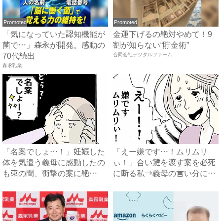
Promoted
Promoted
「気になっていた認知機能が
金運下げるの絶対やめて！9
菌で…」森永が開発。感動の
割が知らない“貯金術”
70代続出
合同会社デジタルファーム
森永乳業
「名案でしょ…！」妊娠した
「えー嫌です…！ムリムリ
体を気遣う義母に感動したの
ぃ！」合い鍵を渡す案を必死
も束の間、衝撃の案に絶
に断る私→義母の言い分にあ
句…！...
然…...