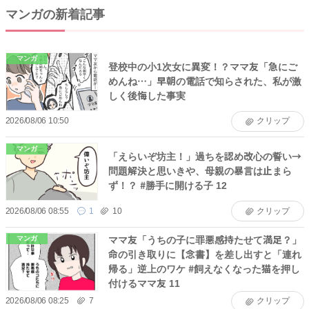
マンガの新着記事
マンガ
登校中の小1次女に異変！？ママ友「急にご
めんね…」早朝の電話で知らされた、私が激
しく後悔した事実
2026/08/06 10:50
クリップ
マンガ
「えらいぞ坊主！」過ちを認め改心の誓い→
問題解決と思いきや、母親の暴言は止まら
ず！？ #勝手に開ける子 12
2026/08/06 08:55
1
10
クリップ
ママ友「うちの子に罪悪感持たせて満足？」
マンガ
命の引き取りに【念書】を差し出すと「連れ
帰る」逆上のワケ #飼えなくなった猫を押し
付けるママ友 11
2026/08/06 08:25
7
クリップ