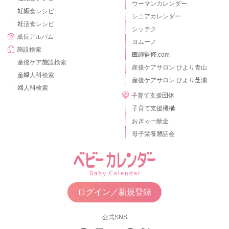
ウーマンカレンダー
妊娠食レシピ
シニアカレンダー
妊活食レシピ
シッテク
成長アルバム
ヨムーノ
施設検索
医師監修.com
産後ケア施設検索
産後ケアサロン ひより青山
産婦人科検索
産後ケアサロン ひより芝浦
婦人科検索
子育て支援団体
子育て支援機構
おぎゃー献金
母子栄養懇話会
ログイン／新規登録
公式SNS