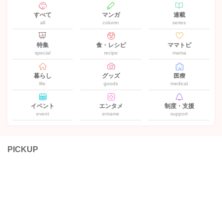
すべて
マンガ
連載
all
column
series
特集
食・レシピ
ママトピ
special
recipe
mama
暮らし
グッズ
医療
life
goods
medical
イベント
エンタメ
制度・支援
event
entame
support
PICKUP