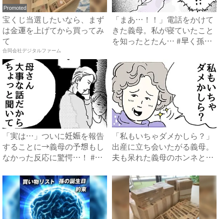
Promoted
宝くじ当選したいなら、まず
「まあ…！！」電話をかけて
は金運を上げてから買ってみ
きた義母。私が寝ていたこと
て
を知ったとたん… #早く孫
合同会社デジタルファーム
が...
「実は…」ついに妊娠を報告
「私もいちゃダメかしら？」
することに→義母の予想もし
出産に立ち会いたがる義母。
なかった反応に驚愕…！ #
夫も呆れた義母のホンネと
早...
は…...