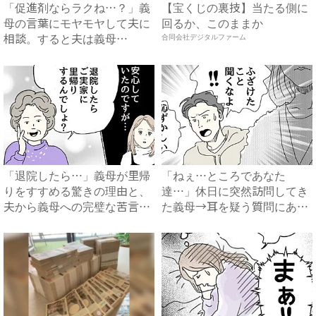
「促進剤ならラクね…？」義
【宝くじの裏技】当たる側に
母の言葉にモヤモヤして夫に
回るか、このままか
相談。すると夫は義母
合同会社デジタルファーム
に…！？...
「退院したら…」義母が里帰
「ねぇ…ところであなた
りをすすめる驚きの理由と、
達…」休日に突然訪問してき
夫から義母への完璧な苦言
た義母→耳を疑う質問にあ
#...
然…！ ...