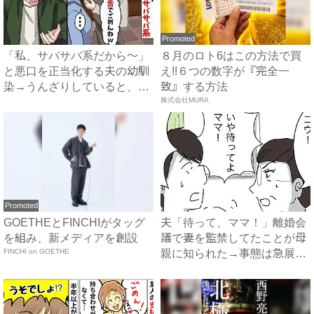
Promoted
「私、サバサバ系だから〜」
８月のロト6はこの方法で買
と悪口を正当化する夫の幼馴
え!!６つの数字が『完全一
染→うんざりしていると、夫
致』する方法
が...
株式会社MURA
Promoted
GOETHEとFINCHIがタッグ
夫「待って、ママ！」離婚会
を組み、新メディアを創設
議で妻を監禁してたことが母
FINCHI on GOETHE
親に知られた→事態は急展開
へ...