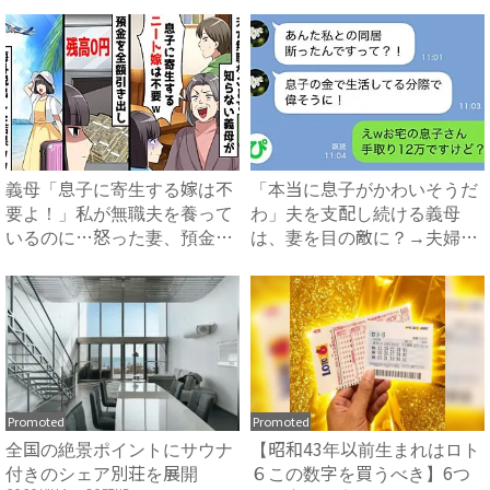
義母「息子に寄生する嫁は不
「本当に息子がかわいそうだ
要よ！」私が無職夫を養って
わ」夫を支配し続ける義母
いるのに…怒った妻、預金残
は、妻を目の敵に？→夫婦で
高...
義母...
Promoted
Promoted
全国の絶景ポイントにサウナ
【昭和43年以前生まれはロト
付きのシェア別荘を展開
６この数字を買うべき】6つ