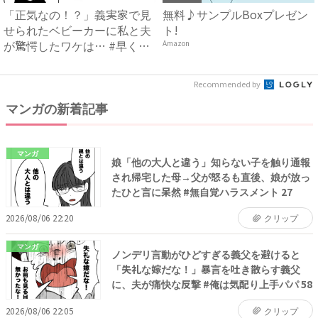
「正気なの！？」義実家で見
無料♪サンプルBoxプレゼン
せられたベビーカーに私と夫
ト!
が驚愕したワケは… #早く
Amazon
孫...
Recommended by
マンガの新着記事
マンガ
娘「他の大人と違う」知らない子を触り通報
され帰宅した母→父が怒るも直後、娘が放っ
たひと言に呆然 #無自覚ハラスメント 27
2026/08/06 22:20
クリップ
マンガ
ノンデリ言動がひどすぎる義父を避けると
「失礼な嫁だな！」暴言を吐き散らす義父
に、夫が痛快な反撃 #俺は気配り上手パパ 58
2026/08/06 22:05
クリップ