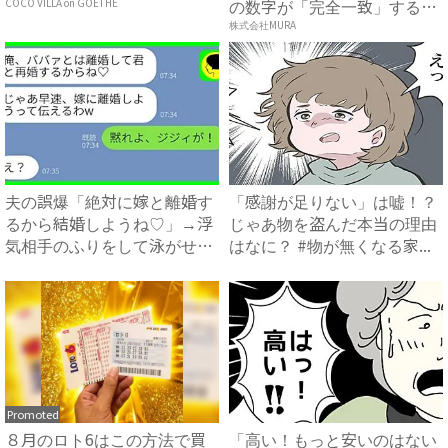
の数字が「完全一致」する
COCO VILLA on GOETHE
方...
株式会社MURA
夫の誤爆「絶対に嫁と離婚す
「感謝が足りない」は嘘！？
るから結婚しようね♡」→浮
じゃあ物を盗んだ本当の理由
気相手のふりをして泳がせて
はなに？ #物が無くなる家...
み...
Promoted
８月のロト6はこの方法で買
「高い！もっと安いのはない