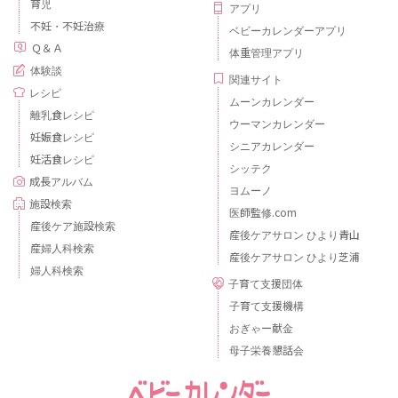
育児
アプリ
不妊・不妊治療
ベビーカレンダーアプリ
Ｑ＆Ａ
体重管理アプリ
体験談
関連サイト
レシピ
ムーンカレンダー
離乳食レシピ
ウーマンカレンダー
妊娠食レシピ
シニアカレンダー
妊活食レシピ
シッテク
成長アルバム
ヨムーノ
施設検索
医師監修.com
産後ケア施設検索
産後ケアサロン ひより青山
産婦人科検索
産後ケアサロン ひより芝浦
婦人科検索
子育て支援団体
子育て支援機構
おぎゃー献金
母子栄養懇話会