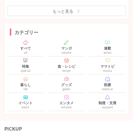
もっと見る
カテゴリー
すべて
マンガ
連載
all
column
series
特集
食・レシピ
ママトピ
special
recipe
mama
暮らし
グッズ
医療
life
goods
medical
イベント
エンタメ
制度・支援
event
entame
support
PICKUP