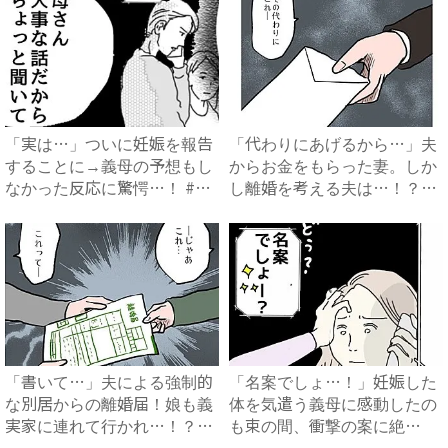
「実は…」ついに妊娠を報告
「代わりにあげるから…」夫
することに→義母の予想もし
からお金をもらった妻。しか
なかった反応に驚愕…！ #
し離婚を考える夫は…！？
早...
#...
「書いて…」夫による強制的
「名案でしょ…！」妊娠した
な別居からの離婚届！娘も義
体を気遣う義母に感動したの
実家に連れて行かれ…！？
も束の間、衝撃の案に絶
#...
句…！...