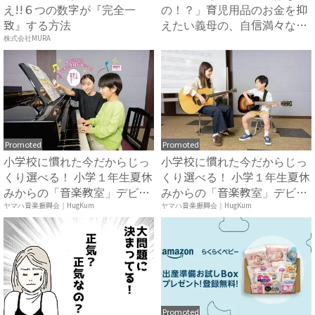
え!!６つの数字が『完全一
の！？」育児用品のお金を抑
致』する方法
えたい義母の、自信満々な提
案...
株式会社MURA
Promoted
Promoted
小学校に慣れた今だからじっ
小学校に慣れた今だからじっ
くり選べる！ 小学１年生夏休
くり選べる！ 小学１年生夏休
みからの「音楽教室」デビ
みからの「音楽教室」デビ
ュ...
ュ...
ヤマハ音楽振興会｜HugKum
ヤマハ音楽振興会｜HugKum
Promoted