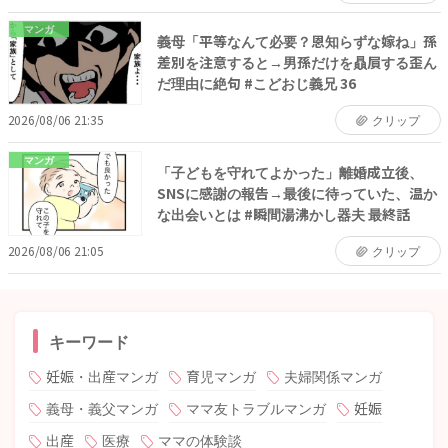
マンガ
義母「平等なんて必要？恩知らずな嫁ね」孫
差別を注意すると→男孫だけを贔屓する歪ん
だ理由に絶句 #こどおじ義兄 36
2026/08/06 21:35
クリップ
マンガ
「子どもを守れてよかった」離婚成立後、
SNSに感謝の報告→最後に待っていた、温か
な出会いとは #瞬間湯沸かし器夫 最終話
2026/08/06 21:05
クリップ
キーワード
妊娠・出産マンガ
育児マンガ
夫婦関係マンガ
義母・義父マンガ
ママ友トラブルマンガ
妊娠
出産
医療
ママの体験談