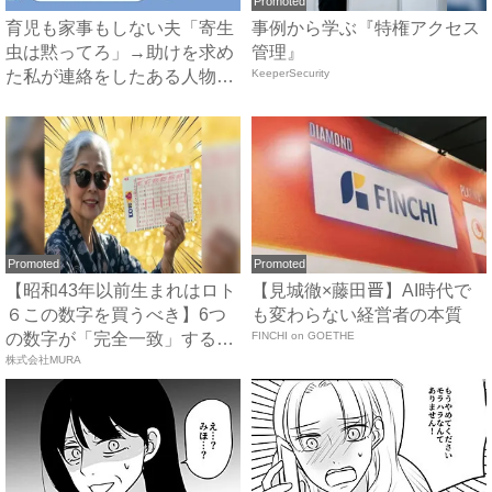
Promoted
育児も家事もしない夫「寄生
事例から学ぶ『特権アクセス
虫は黙ってろ」→助けを求め
管理』
た私が連絡をしたある人物と
KeeperSecurity
は...
Promoted
Promoted
【昭和43年以前生まれはロト
【見城徹×藤田晋】AI時代で
６この数字を買うべき】6つ
も変わらない経営者の本質
の数字が「完全一致」する
FINCHI on GOETHE
方...
株式会社MURA