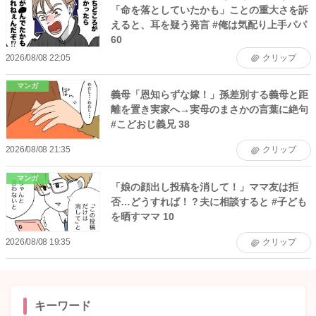
「命を落としていたかも」ことの重大さを訴
えると、耳を疑う発言 #俺は気配り上手パパ
60
2026/08/08 22:05
クリップ
マンガ
義母「恩知らずな嫁！」孫差別する義母と距
離を置き実家へ→実母のまさかの言葉に絶句
#こどおじ義兄 38
2026/08/08 21:35
クリップ
マンガ
「娘の顔出し投稿を消して！」ママ友は拒
否…どうすれば！？夫に相談すると #子ども
を晒すママ 10
2026/08/08 19:35
クリップ
キーワード