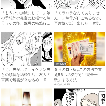
「もういい加減にして！」娘
「モラハラなんてありませ
の予想外の発言に動揺する嫁
ん！」嫁母が口ごもるなか、
母→その後、嫁母の衝撃行動
再度嫁が話し出した！ #常識
で...
知...
Promoted
「え、夫が…？」イケメン夫
８月のロト6はこの方法で買
との順調な結婚生活。友人の
え!!６つの数字が『完全一
言葉で暗雲が立ち込め… #
致』する方法
サ...
株式会社MURA