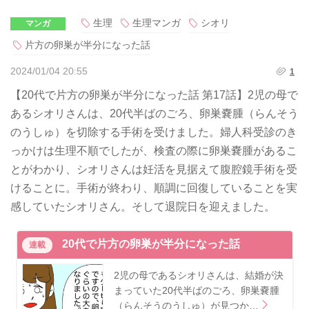
生理
生理マンガ
シオリ
マンガ
片方の卵巣が半分になった話
2024/01/04 20:55
1
【20代で片方の卵巣が半分になった話 第17話】2児の母で
あるシオリさんは、20代半ばのごろ、卵巣嚢腫（らんそう
のうしゅ）を切除する手術を受けました。婦人科受診のき
っかけは生理不順でしたが、検査の際に卵巣嚢腫があるこ
とがわかり、シオリさんは妊活を見据えて腹腔鏡手術を受
けることに。手術が終わり、順調に回復していることを実
感していたシオリさん。そして退院日を迎えました。
20代で片方の卵巣が半分になった話
連載
2児の母であるシオリさんは、結婚が決
まっていた20代半ばのごろ、卵巣嚢腫
（らんそうのうしゅ）が見つか…