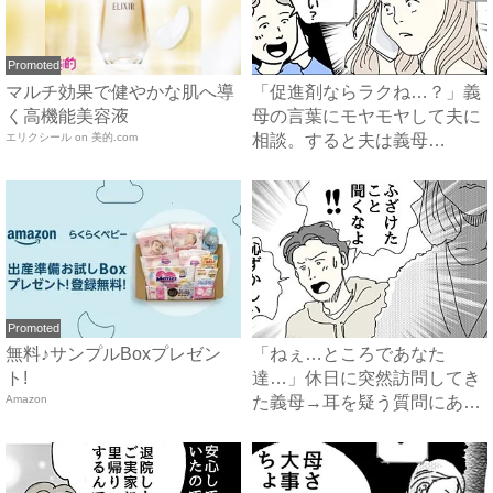
Promoted
マルチ効果で健やかな肌へ導
「促進剤ならラクね…？」義
く高機能美容液
母の言葉にモヤモヤして夫に
エリクシール on 美的.com
相談。すると夫は義母
に…！？...
Promoted
無料♪サンプルBoxプレゼン
「ねぇ…ところであなた
ト!
達…」休日に突然訪問してき
Amazon
た義母→耳を疑う質問にあ
然…！ ...