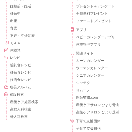
妊娠前・妊活
プレゼント＆アンケート
妊娠中
全員無料プレゼント
出産
ファーストプレゼント
育児
アプリ
不妊・不妊治療
ベビーカレンダーアプリ
Ｑ＆Ａ
体重管理アプリ
体験談
関連サイト
レシピ
ムーンカレンダー
離乳食レシピ
ウーマンカレンダー
妊娠食レシピ
シニアカレンダー
妊活食レシピ
シッテク
成長アルバム
ヨムーノ
施設検索
医師監修.com
産後ケア施設検索
産後ケアサロン ひより青山
産婦人科検索
産後ケアサロン ひより芝浦
婦人科検索
子育て支援団体
子育て支援機構