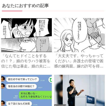
あなたにおすすめの記事
「なんてヒドイことをする
「大丈夫です。やっちゃって
の！？」娘のモラハラ被害を
ください」弁護士の登場で困
信じた母は暴走。娘の夫に電
惑の嫁両親。嫁の許可を得た
話を...
母...