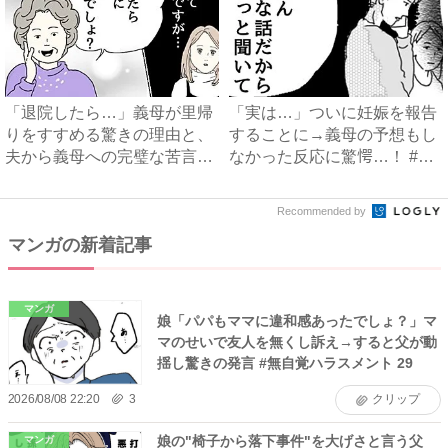
「退院したら…」義母が里帰
「実は…」ついに妊娠を報告
りをすすめる驚きの理由と、
することに→義母の予想もし
夫から義母への完璧な苦言
なかった反応に驚愕…！ #
#...
早...
Recommended by
マンガの新着記事
マンガ
娘「パパもママに違和感あったでしょ？」マ
マのせいで友人を無くし訴え→すると父が動
揺し驚きの発言 #無自覚ハラスメント 29
2026/08/08 22:20
3
クリップ
娘の"椅子から落下事件"を大げさと言う父
マンガ