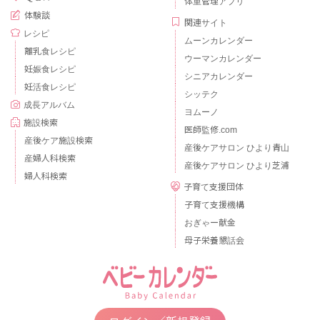
体重管理アプリ
体験談
関連サイト
レシピ
ムーンカレンダー
離乳食レシピ
ウーマンカレンダー
妊娠食レシピ
シニアカレンダー
妊活食レシピ
シッテク
成長アルバム
ヨムーノ
施設検索
医師監修.com
産後ケア施設検索
産後ケアサロン ひより青山
産婦人科検索
産後ケアサロン ひより芝浦
婦人科検索
子育て支援団体
子育て支援機構
おぎゃー献金
母子栄養懇話会