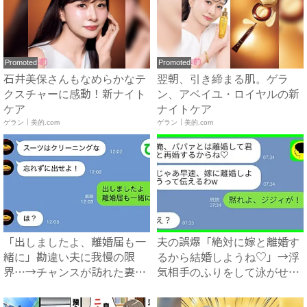
Promoted
Promoted
石井美保さんもなめらかなテ
翌朝、引き締まる肌。ゲラ
クスチャーに感動！新ナイト
ン、アベイユ・ロイヤルの新
ケア
ナイトケア
ゲラン｜美的.com
ゲラン｜美的.com
「出しましたよ、離婚届も一
夫の誤爆「絶対に嫁と離婚す
緒に」勘違い夫に我慢の限
るから結婚しようね♡」→浮
界…→チャンスが訪れた妻
気相手のふりをして泳がせて
は、夫...
み...