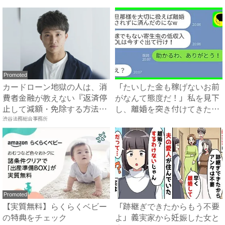
ベ...
なか...
Promoted
カードローン地獄の人は、消
「たいした金も稼げないお前
費者金融が教えない『返済停
がなんて態度だ！」私を見下
止して減額・免除する方法』
し、離婚を突き付けてきた夫
で...
渋谷法務総合事務所
に...
Promoted
【実質無料】らくらくベビー
「跡継ぎできたからもう不要
の特典をチェック
よ」義実家から妊娠した女と