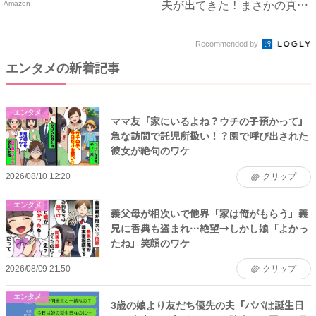
Amazon
夫が出てきた！まさかの真相
と...
Recommended by
エンタメの新着記事
エンタメ
ママ友「家にいるよね？ウチの子預かって」
急な訪問で託児所扱い！？園で呼び出された
彼女が絶句のワケ
2026/08/10 12:20
クリップ
エンタメ
義父母が相次いで他界「家は俺がもらう」義
兄に香典も盗まれ…絶望→しかし娘「よかっ
たね」笑顔のワケ
2026/08/09 21:50
クリップ
エンタメ
3歳の娘より友だち優先の夫「パパは誕生日