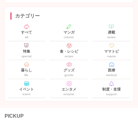
カテゴリー
すべて
マンガ
連載
all
column
series
特集
食・レシピ
ママトピ
special
recipe
mama
暮らし
グッズ
医療
life
goods
medical
イベント
エンタメ
制度・支援
event
entame
support
PICKUP