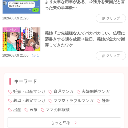
より大事な用事がある」⇒独身を天国だと言
った夫の半年後…
2026/08/09 21:20
クリップ
エンタメ
義姉「ご先祖様なんてバカバカしい」仏壇に
落書きする甥を放置→後日、義姉が全力で謝
罪してきたワケ
2026/08/09 21:05
1
クリップ
キーワード
妊娠・出産マンガ
育児マンガ
夫婦関係マンガ
義母・義父マンガ
ママ友トラブルマンガ
妊娠
出産
医療
ママの体験談
もっと見る