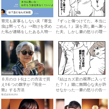
育児も家事もしない夫「寄生
「ずっと傷つけてた。本当に
虫は黙ってろ」→助けを求め
ごめん！」涙を流し妻へ謝っ
た私が連絡をしたある人物と
た夫。しかし妻の怒りの理由
は...
は...
Promoted
８月のロト6はこの方法で買
「結はカズ君の視界に入って
え!!６つの数字が『完全一
た？！」娘に無関心な夫が許
致』する方法
せなかった…妻の怒りの告白
株式会社MURA
に...