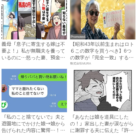
Promoted
義母「息子に寄生する嫁は不
【昭和43年以前生まれはロト
要よ！」私が無職夫を養って
６この数字を買うべき】6つ
いるのに…怒った妻、預金残
の数字が「完全一致」する
高...
方...
株式会社MURA
「私のこと捨てないで」夫と
「あなたは娘を道具にした
遊園地にでかけた娘→娘から
の！」家出した妻が涙ながら
告げられた内容に驚愕…！｜
に謝罪する夫に伝えた「許せ