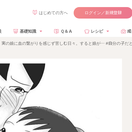
ログイン／新規登録
はじめての方へ
談
基礎知識
Ｑ＆Ａ
レシピ
成
実の娘に血の繋がりを感じず苦しむ日々。すると娘が… #自分の子だと