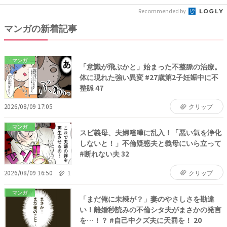
Recommended by
マンガの新着記事
マンガ
「意識が飛ぶかと」始まった不整脈の治療。
体に現れた強い異変 #27歳第2子妊娠中に不
整脈 47
2026/08/09 17:05
クリップ
マンガ
スピ義母、夫婦喧嘩に乱入！「悪い氣を浄化
しないと！」不倫疑惑夫と義母にいら立って
#断れない夫 32
2026/08/09 16:50
1
クリップ
マンガ
「まだ俺に未練が？」妻のやさしさを勘違
い！離婚秒読みの不倫シタ夫がまさかの発言
を…！？ #自己中クズ夫に天罰を！ 20