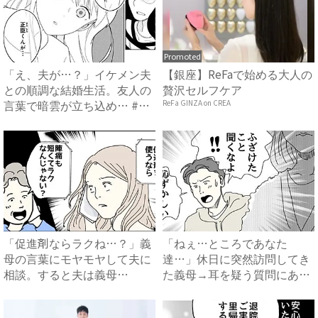
Promoted
「え、夫が…？」イケメン夫
【銀座】ReFaで始める大人の
との順調な結婚生活。友人の
贅沢セルフケア
言葉で暗雲が立ち込め… #
ReFa GINZA on CREA
サ...
「促進剤ならラクね…？」義
「ねぇ…ところであなた
母の言葉にモヤモヤして夫に
達…」休日に突然訪問してき
相談。すると夫は義母
た義母→耳を疑う質問にあ
に…！？...
然…！ ...