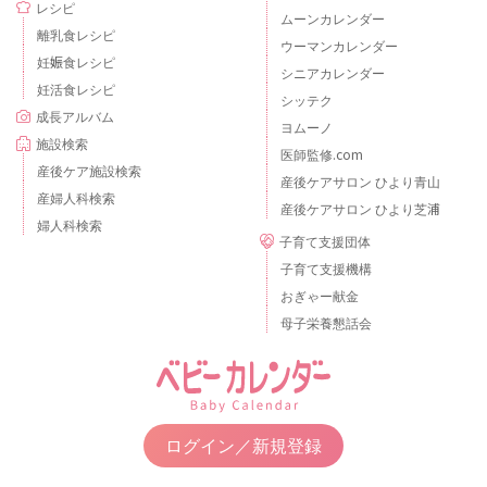
レシピ
ムーンカレンダー
離乳食レシピ
ウーマンカレンダー
妊娠食レシピ
シニアカレンダー
妊活食レシピ
シッテク
成長アルバム
ヨムーノ
施設検索
医師監修.com
産後ケア施設検索
産後ケアサロン ひより青山
産婦人科検索
産後ケアサロン ひより芝浦
婦人科検索
子育て支援団体
子育て支援機構
おぎゃー献金
母子栄養懇話会
ログイン／新規登録