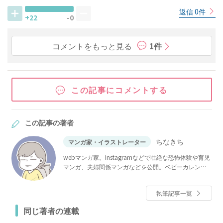
返信 0件
+22
-0
コメントをもっと見る
1件
この記事にコメントする
この記事の著者
ちなきち
マンガ家・イラストレーター
webマンガ家。Instagramなどで壮絶な恐怖体験や育児
マンガ、夫婦関係マンガなどを公開。ベビーカレンダ
ーでは大人気連載「僕と帰ってこない妻」のほか、
「その人って、本当にママ友ですか？」「夫が消えま
執筆記事一覧
した」など多数連載。
同じ著者の連載