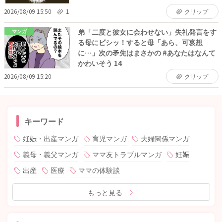
2026/08/09 15:50
1
クリップ
弟「二度と彼女に会わせない」失礼発言をす
マンガ
る母にビシッ！すると母「あら、可哀想
に…」次の矛先はまさかの #あなたはなんて
かわいそう 14
2026/08/09 15:20
クリップ
キーワード
妊娠・出産マンガ
育児マンガ
夫婦関係マンガ
義母・義父マンガ
ママ友トラブルマンガ
妊娠
出産
医療
ママの体験談
もっと見る