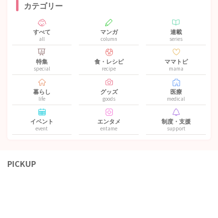
カテゴリー
すべて
マンガ
連載
all
column
series
特集
食・レシピ
ママトピ
special
recipe
mama
暮らし
グッズ
医療
life
goods
medical
イベント
エンタメ
制度・支援
event
entame
support
PICKUP