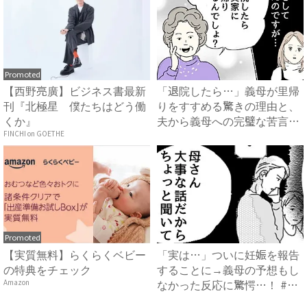
Promoted
【西野亮廣】ビジネス書最新
「退院したら…」義母が里帰
刊『北極星 僕たちはどう働
りをすすめる驚きの理由と、
くか』
夫から義母への完璧な苦言
#...
FINCHI on GOETHE
Promoted
【実質無料】らくらくベビー
「実は…」ついに妊娠を報告
の特典をチェック
することに→義母の予想もし
なかった反応に驚愕…！ #
Amazon
早...