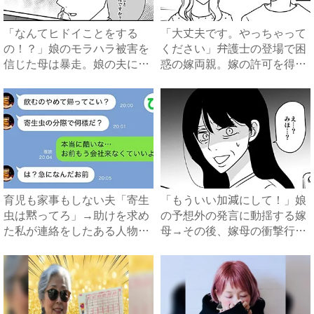
「なんてヒドイことをする
「大丈夫です。やっちゃって
の！？」娘のモラハラ被害を
ください」弁護士の登場で困
信じた母は暴走。娘の夫に電
惑の嫁両親。嫁の許可を得た
話を...
母...
育児も家事もしない夫「寄生
「もういい加減にして！」娘
虫は黙ってろ」→助けを求め
の予想外の発言に動揺する嫁
た私が連絡をしたある人物と
母→その後、嫁母の衝撃行動
は...
で...