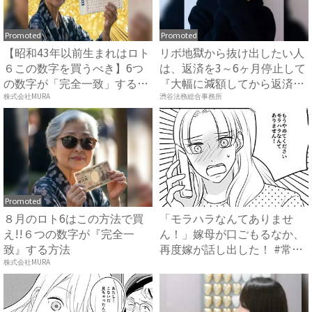
Promoted
Promoted
【昭和43年以前生まれはロト
リボ地獄から抜け出したい人
６この数字を買うべき】6つ
は、返済を3～6ヶ月停止して
の数字が「完全一致」する
『大幅に減額してから返済
方...
す...
株式会社MURA
渋谷法務総合事務所
Promoted
８月のロト6はこの方法で買
「モラハラなんてありませ
え!!６つの数字が『完全一
ん！」嫁母が口ごもるなか、
致』する方法
再度嫁が話し出した！ #常識
知...
株式会社MURA