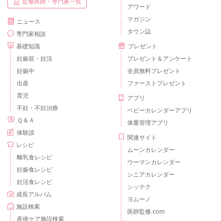
監修医師・専門家一覧
アワード
マガジン
ニュース
タウン誌
専門家相談
基礎知識
プレゼント
妊娠前・妊活
プレゼント＆アンケート
妊娠中
全員無料プレゼント
出産
ファーストプレゼント
育児
アプリ
不妊・不妊治療
ベビーカレンダーアプリ
Ｑ＆Ａ
体重管理アプリ
体験談
関連サイト
レシピ
ムーンカレンダー
離乳食レシピ
ウーマンカレンダー
妊娠食レシピ
シニアカレンダー
妊活食レシピ
シッテク
成長アルバム
ヨムーノ
施設検索
医師監修.com
産後ケア施設検索