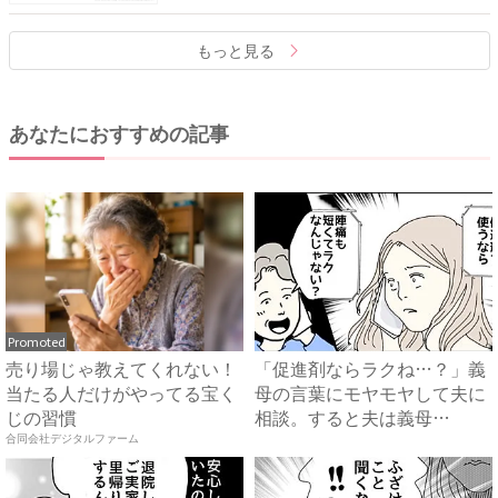
もっと見る
あなたにおすすめの記事
Promoted
売り場じゃ教えてくれない！
「促進剤ならラクね…？」義
当たる人だけがやってる宝く
母の言葉にモヤモヤして夫に
じの習慣
相談。すると夫は義母
に…！？...
合同会社デジタルファーム