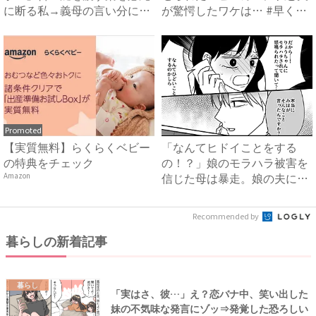
に断る私→義母の言い分にあ
が驚愕したワケは… #早く
然…...
孫...
Promoted
【実質無料】らくらくベビー
「なんてヒドイことをする
の特典をチェック
の！？」娘のモラハラ被害を
信じた母は暴走。娘の夫に電
Amazon
話を...
Recommended by
暮らしの新着記事
暮らし
「実はさ、彼…」え？恋バナ中、笑い出した
妹の不気味な発言にゾッ⇒発覚した恐ろしい