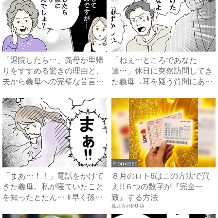
「退院したら…」義母が里帰
「ねぇ…ところであなた
りをすすめる驚きの理由と、
達…」休日に突然訪問してき
夫から義母への完璧な苦言
た義母→耳を疑う質問にあ
#...
然…！ ...
Promoted
「まあ…！！」電話をかけて
８月のロト6はこの方法で買
きた義母。私が寝ていたこと
え!!６つの数字が『完全一
を知ったとたん… #早く孫
致』する方法
が...
株式会社MURA