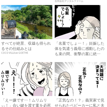
は…...
合同会社デジタルファーム
Promoted
すべてが絶景、収益も得られ
「名案でしょ…！」妊娠した
るその仕組みとは
体を気遣う義母に感動したの
も束の間、衝撃の案に絶
COCO VILLA on GOETHE
句…！...
「えー嫌です…！ムリムリ
「正気なの！？」義実家で見
ぃ！」合い鍵を渡す案を必死
せられたベビーカーに私と夫