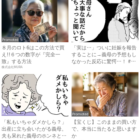
Promoted
８月のロト6はこの方法で買
「実は…」ついに妊娠を報告
え!!６つの数字が『完全一
することに→義母の予想もし
致』する方法
なかった反応に驚愕…！ #
早...
株式会社MURA
Promoted
「私もいちゃダメかしら？」
【宝くじ】このままの買い方
出産に立ち会いたがる義母。
で、本当に当たると思います
夫も呆れた義母のホンネと
か