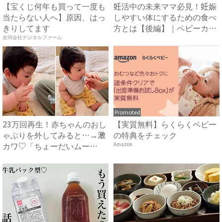
【宝くじ何年も買って一度も
妊活中の未来ママ必見！妊娠
当たらない人へ】原因、はっ
しやすい体にするための食べ
きりしてます
方とは【後編】｜ベビーカレ
ン...
合同会社デジタルファーム
Promoted
23万回再生！赤ちゃんのおし
【実質無料】らくらくベビー
ゃぶりを外してみると…→激
の特典をチェック
カワ♡「ちょーだいムー
Amazon
ブ」...