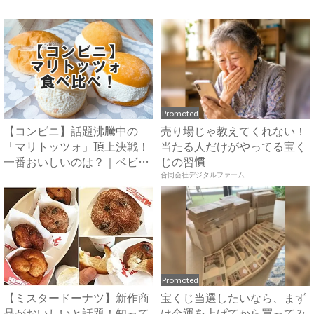
Promoted
【コンビニ】話題沸騰中の
売り場じゃ教えてくれない！
「マリトッツォ」頂上決戦！
当たる人だけがやってる宝く
一番おいしいのは？｜ベビー
じの習慣
カレ...
合同会社デジタルファーム
Promoted
【ミスタードーナツ】新作商
宝くじ当選したいなら、まず
品がおいしいと話題！知って
は金運を上げてから買ってみ