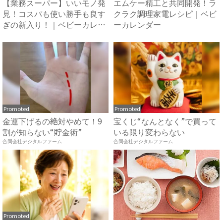
【業務スーパー】いいモノ発
エムケー精工と共同開発！ラ
見！コスパも使い勝手も良す
クラク調理家電レシピ｜ベビ
ぎの新入り！｜ベビーカレン
ーカレンダー
ダ...
Promoted
Promoted
金運下げるの絶対やめて！9
宝くじ“なんとなく”で買って
割が知らない“貯金術”
いる限り変わらない
合同会社デジタルファーム
合同会社デジタルファーム
Promoted