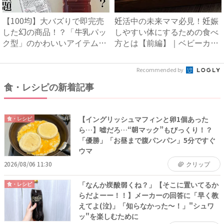
【100均】大バズりで即完売
妊活中の未来ママ必見！妊娠
した幻の商品！？「牛乳パッ
しやすい体にするための食べ
ク型」のかわいいアイテム
方とは【前編】｜ベビーカレ
を...
ン...
Recommended by
食・レシピの新着記事
【イングリッシュマフィンと卵1個あった
食・レシピ
ら…】嘘だろ…“朝マック”もびっくり！？
「優勝」「お昼まで腹パンパン」5分ですぐ
ウマ
2026/08/06 11:30
クリップ
「なんか炭酸弱くね？」【そこに置いてるか
食・レシピ
らだよーー！！】メーカーの回答に「早く教
えてよ(泣)」「知らなかった〜！」"シュワ
ッ"を楽しむために