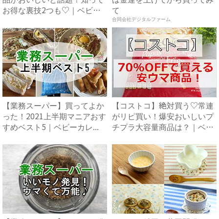
お得な裏技2つも♡｜ベビー
て
カ...
合同会社デジタルファーム
【業務スーパー】買ってよか
【コストコ】絶対買う♡常連
った！2021上半期マニアおす
がリピ買い！爆安おいしいプ
すめベスト5｜ベビーカレ...
チプラ大容量商品は？｜ベビ
ー...