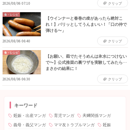
2026/08/06 07:10
クリップ
食・レシピ
【ウインナーと春巻の皮があったら絶対こ
れ！】パリッとしてうんまいい！「口の仲で
弾ける〜」
2026/08/06 06:40
クリップ
食・レシピ
【お願い、茹でたそうめんは氷水につけない
で〜】公式推奨の裏ワザを実験してみたら…
まさかの結果に！
2026/08/06 06:30
クリップ
キーワード
妊娠・出産マンガ
育児マンガ
夫婦関係マンガ
義母・義父マンガ
ママ友トラブルマンガ
妊娠