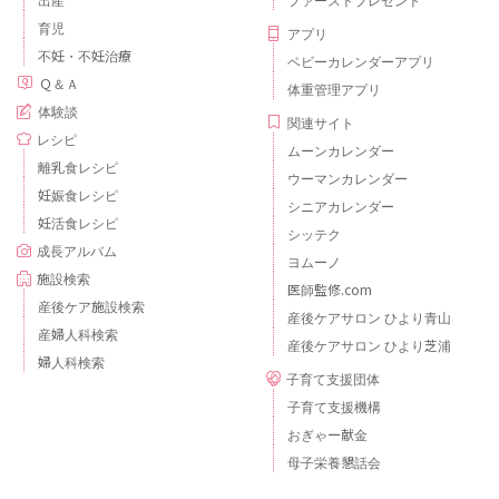
育児
アプリ
不妊・不妊治療
ベビーカレンダーアプリ
Ｑ＆Ａ
体重管理アプリ
体験談
関連サイト
レシピ
ムーンカレンダー
離乳食レシピ
ウーマンカレンダー
妊娠食レシピ
シニアカレンダー
妊活食レシピ
シッテク
成長アルバム
ヨムーノ
施設検索
医師監修.com
産後ケア施設検索
産後ケアサロン ひより青山
産婦人科検索
産後ケアサロン ひより芝浦
婦人科検索
子育て支援団体
子育て支援機構
おぎゃー献金
母子栄養懇話会