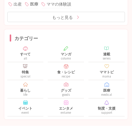
出産
医療
ママの体験談
もっと見る
カテゴリー
すべて
マンガ
連載
all
column
series
特集
食・レシピ
ママトピ
special
recipe
mama
暮らし
グッズ
医療
life
goods
medical
イベント
エンタメ
制度・支援
event
entame
support