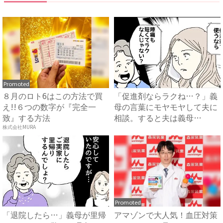
Promoted
８月のロト6はこの方法で買
「促進剤ならラクね…？」義
え!!６つの数字が『完全一
母の言葉にモヤモヤして夫に
致』する方法
相談。すると夫は義母
に…！？...
株式会社MURA
Promoted
「退院したら…」義母が里帰
アマゾンで大人気！血圧対策