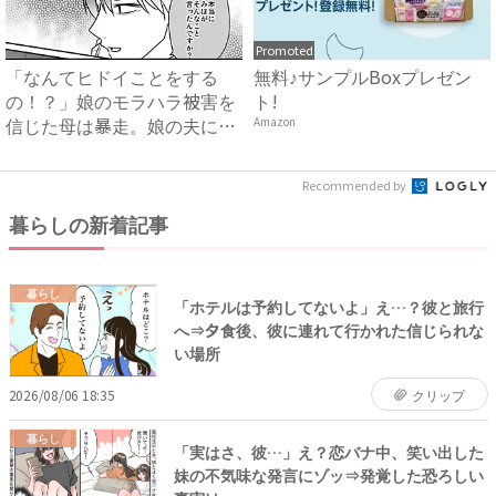
Promoted
「なんてヒドイことをする
無料♪サンプルBoxプレゼン
の！？」娘のモラハラ被害を
ト!
信じた母は暴走。娘の夫に電
Amazon
話を...
Recommended by
暮らしの新着記事
暮らし
「ホテルは予約してないよ」え…？彼と旅行
へ⇒夕食後、彼に連れて行かれた信じられな
い場所
2026/08/06 18:35
クリップ
暮らし
「実はさ、彼…」え？恋バナ中、笑い出した
妹の不気味な発言にゾッ⇒発覚した恐ろしい