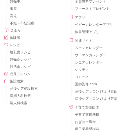
妊娠中
全員無料プレゼント
出産
ファーストプレゼント
育児
アプリ
不妊・不妊治療
ベビーカレンダーアプリ
Ｑ＆Ａ
体重管理アプリ
体験談
関連サイト
レシピ
ムーンカレンダー
離乳食レシピ
ウーマンカレンダー
妊娠食レシピ
シニアカレンダー
妊活食レシピ
シッテク
成長アルバム
ヨムーノ
施設検索
医師監修.com
産後ケア施設検索
産後ケアサロン ひより青山
産婦人科検索
産後ケアサロン ひより芝浦
婦人科検索
子育て支援団体
子育て支援機構
おぎゃー献金
母子栄養懇話会