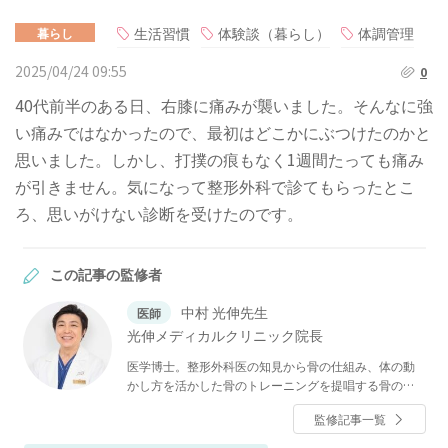
生活習慣
体験談（暮らし）
体調管理
暮らし
2025/04/24 09:55
0
40代前半のある日、右膝に痛みが襲いました。そんなに強
い痛みではなかったので、最初はどこかにぶつけたのかと
思いました。しかし、打撲の痕もなく1週間たっても痛み
が引きません。気になって整形外科で診てもらったとこ
ろ、思いがけない診断を受けたのです。
この記事の監修者
中村 光伸先生
医師
光伸メディカルクリニック院長
医学博士。整形外科医の知見から骨の仕組み、体の動
かし方を活かした骨のトレーニングを提唱する骨の専
門医。骨の強化と全身の機能回復を両立する「骨たた
監修記事一覧
き」を考案。若々しい体を取り戻す「リバースエイジ
ング」の専門家としてメディアにも多数出演。著書に