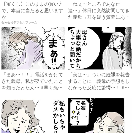
【宝くじ】このままの買い方
「ねぇ…ところであなた
で、本当に当たると思います
達…」休日に突然訪問してき
か
た義母→耳を疑う質問にあ
然…！ ...
合同会社デジタルファーム
「まあ…！！」電話をかけて
「実は…」ついに妊娠を報告
きた義母。私が寝ていたこと
することに→義母の予想もし
を知ったとたん… #早く孫
なかった反応に驚愕…！ #
が...
早...