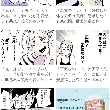
「私もいちゃダメかしら？」
「名案でしょ…！」妊娠した
出産に立ち会いたがる義母。
体を気遣う義母に感動したの
夫も呆れた義母のホンネと
も束の間、衝撃の案に絶
は…...
句…！...
「えー嫌です…！ムリムリ
「正気なの！？」義実家で見
ぃ！」合い鍵を渡す案を必死
せられたベビーカーに私と夫
に断る私→義母の言い分にあ
が驚愕したワケは… #早く
然…...
孫...