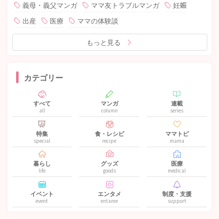
義母・義父マンガ
ママ友トラブルマンガ
妊娠
出産
医療
ママの体験談
もっと見る
カテゴリー
すべて
マンガ
連載
all
column
series
特集
食・レシピ
ママトピ
special
recipe
mama
暮らし
グッズ
医療
life
goods
medical
イベント
エンタメ
制度・支援
event
entame
support