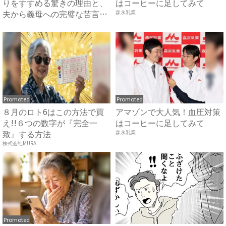
りをすすめる驚きの理由と、
はコーヒーに足してみて
夫から義母への完璧な苦言
森永乳業
#...
Promoted
Promoted
８月のロト6はこの方法で買
アマゾンで大人気！血圧対策
え!!６つの数字が『完全一
はコーヒーに足してみて
致』する方法
森永乳業
株式会社MURA
Promoted