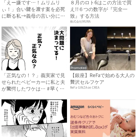
「えー嫌です…！ムリムリ
８月のロト6はこの方法で買
ぃ！」合い鍵を渡す案を必死
え!!６つの数字が『完全一
に断る私→義母の言い分にあ
致』する方法
然…...
株式会社MURA
Promoted
「正気なの！？」義実家で見
【銀座】ReFaで始める大人の
せられたベビーカーに私と夫
贅沢セルフケア
が驚愕したワケは… #早く
ReFa GINZA on CREA
孫...