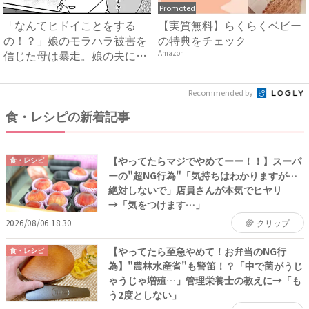
Promoted
「なんてヒドイことをする
【実質無料】らくらくベビー
の！？」娘のモラハラ被害を
の特典をチェック
信じた母は暴走。娘の夫に電
Amazon
話を...
Recommended by
食・レシピの新着記事
【やってたらマジでやめてーー！！】スーパ
食・レシピ
ーの"超NG行為"「気持ちはわかりますが…
絶対しないで」店員さんが本気でヒヤリ
→「気をつけます…」
2026/08/06 18:30
クリップ
【やってたら至急やめて！お弁当のNG行
食・レシピ
為】"農林水産省"も警笛！？「中で菌がうじ
ゃうじゃ増殖…」管理栄養士の教えに→「も
う2度としない」