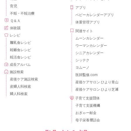
育児
アプリ
不妊・不妊治療
ベビーカレンダーアプリ
Ｑ＆Ａ
体重管理アプリ
体験談
関連サイト
レシピ
ムーンカレンダー
離乳食レシピ
ウーマンカレンダー
妊娠食レシピ
シニアカレンダー
妊活食レシピ
シッテク
成長アルバム
ヨムーノ
施設検索
医師監修.com
産後ケア施設検索
産後ケアサロン ひより青山
産婦人科検索
産後ケアサロン ひより芝浦
婦人科検索
子育て支援団体
子育て支援機構
おぎゃー献金
母子栄養懇話会