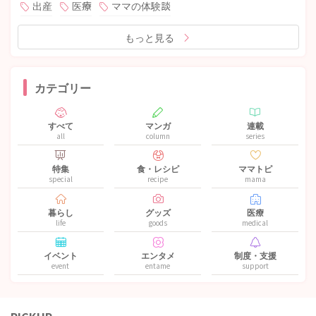
出産
医療
ママの体験談
もっと見る
カテゴリー
すべて
マンガ
連載
all
column
series
特集
食・レシピ
ママトピ
special
recipe
mama
暮らし
グッズ
医療
life
goods
medical
イベント
エンタメ
制度・支援
event
entame
support