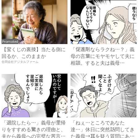
Promoted
【宝くじの裏技】当たる側に
「促進剤ならラクね…？」義
回るか、このままか
母の言葉にモヤモヤして夫に
相談。すると夫は義母
合同会社デジタルファーム
に…！？...
「退院したら…」義母が里帰
「ねぇ…ところであなた
りをすすめる驚きの理由と、
達…」休日に突然訪問してき
夫から義母への完璧な苦言
た義母→耳を疑う質問にあ