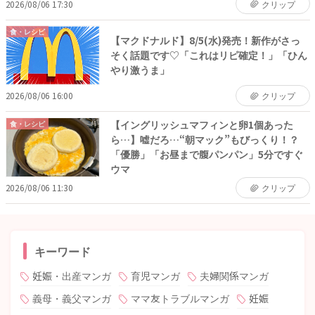
2026/08/06 17:30
クリップ
食・レシピ
【マクドナルド】8/5(水)発売！新作がさっ
そく話題です♡「これはリピ確定！」「ひん
やり激うま」
2026/08/06 16:00
クリップ
【イングリッシュマフィンと卵1個あった
食・レシピ
ら…】嘘だろ…“朝マック”もびっくり！？
「優勝」「お昼まで腹パンパン」5分ですぐ
ウマ
2026/08/06 11:30
クリップ
キーワード
妊娠・出産マンガ
育児マンガ
夫婦関係マンガ
義母・義父マンガ
ママ友トラブルマンガ
妊娠