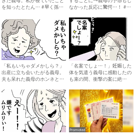
きた義母。私が寝ていたこと
することに→義母の予想もし
を知ったとたん… #早く孫
なかった反応に驚愕…！ #
が...
早...
「私もいちゃダメかしら？」
「名案でしょ…！」妊娠した
出産に立ち会いたがる義母。
体を気遣う義母に感動したの
夫も呆れた義母のホンネと
も束の間、衝撃の案に絶
は…...
句…！...
Promoted