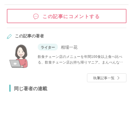
この記事にコメントする
この記事の著者
相場一花
ライター
飲食チェーン店のメニューを年間100食以上食べ比べ
る、飲食チェーン店お持ち帰りマニア。まんべんなく
食べる人。シャトレーゼ＆業務スーパー歴は10年以
上！地域スーパーも大好き。ヤオコー推し。ほっとも
執筆記事一覧
っと常連客。かつやでほぼ毎回100円割引券利用。久世
福商店やトライアル、ワークマン女子など話題のショ
同じ著者の連載
ップにも足を運ぶ。