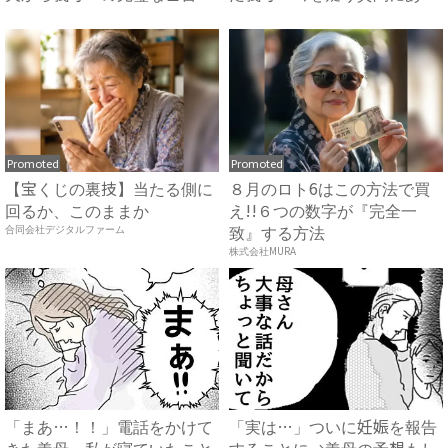
#...
然…！ ...
Promoted
Promoted
【宝くじの裏技】当たる側に
８月のロト6はこの方法で買
回るか、このままか
え!!６つの数字が『完全一
致』する方法
合同会社デジタルファーム
株式会社MURA
「まあ…！！」電話をかけて
「実は…」ついに妊娠を報告