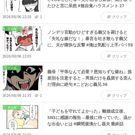
たひと言に呆然 #無自覚ハラスメント 27
2026/08/06 22:20
1
クリップ
マンガ
ノンデリ言動がひどすぎる義父を避けると
「失礼な嫁だな！」暴言を吐き散らす義父
に、夫が痛快な反撃 #俺は気配り上手パパ 58
2026/08/06 22:05
クリップ
マンガ
義母「平等なんて必要？恩知らずな嫁ね」孫
差別を注意すると→男孫だけを贔屓する歪ん
だ理由に絶句 #こどおじ義兄 36
2026/08/06 21:35
1
クリップ
マンガ
「子どもを守れてよかった」離婚成立後、
SNSに感謝の報告→最後に待っていた、温か
な出会いとは #瞬間湯沸かし器夫 最終話
2026/08/06 21:05
クリップ