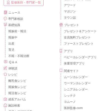
監修医師・専門家一覧
アワード
マガジン
ニュース
タウン誌
専門家相談
基礎知識
プレゼント
妊娠前・妊活
プレゼント＆アンケート
妊娠中
全員無料プレゼント
出産
ファーストプレゼント
育児
アプリ
不妊・不妊治療
ベビーカレンダーアプリ
Ｑ＆Ａ
体重管理アプリ
体験談
関連サイト
レシピ
ムーンカレンダー
離乳食レシピ
ウーマンカレンダー
妊娠食レシピ
シニアカレンダー
妊活食レシピ
シッテク
成長アルバム
ヨムーノ
施設検索
医師監修.com