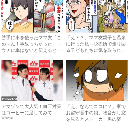
勝手に車を使ったママ友「ご
「え…？」ママ友親子と温泉
め～ん！事故っちゃった」→
に行った私→脱衣所で走り回
ウチに車はないと伝えると
る子どもたちに気を取られ…
衝....
恥...
Promoted
アマゾンで大人気！血圧対策
「え、なんでココに？」家で
はコーヒーに足してみて
お留守番中の娘。物音がし窓
を見るとストーカー男の姿が
森永乳業
...