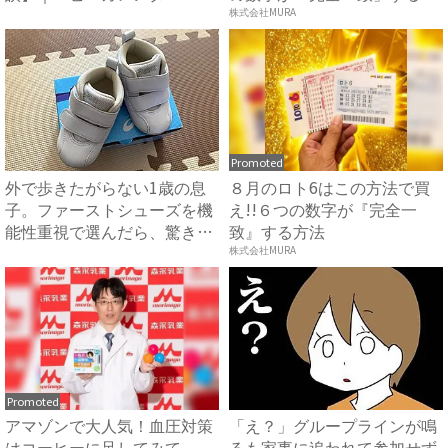
方...
株式会社MURA
Promoted
外で歩きたがらない1歳の息
８月のロト6はこの方法で買
子。ファーストシューズを機
え!!６つの数字が『完全一
能性重視で選んだら、驚きの
致』する方法
変...
株式会社MURA
Promoted
アマゾンで大人気！血圧対策
「え？」グループラインが鳴
はコーヒーに足してみて
るも家事に追われて参加せず