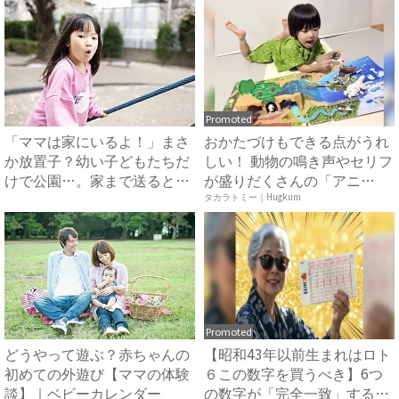
Promoted
「ママは家にいるよ！」まさ
おかたづけもできる点がうれ
か放置子？幼い子どもたちだ
しい！ 動物の鳴き声やセリフ
けで公園…。家まで送ると、
が盛りだくさんの「アニ
衝...
ア ...
タカラトミー｜Hugkum
Promoted
どうやって遊ぶ？赤ちゃんの
【昭和43年以前生まれはロト
初めての外遊び【ママの体験
６この数字を買うべき】6つ
談】｜ベビーカレンダー
の数字が「完全一致」する