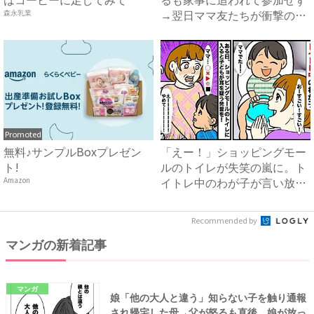
→翌日ママ友たちが衝撃の行
森永乳業
動...
Promoted
無料♪サンプルBoxプレゼン
「えー！」ショッピングモー
ト!
ルのトイレが失笑の嵐に。ト
イトレ中のわが子が言い放っ
Amazon
た...
Recommended by
マンガの新着記事
マンガ
娘「他の大人と違う」知らない子を触り通報
され帰宅した母→父が怒るも直後、娘が放っ