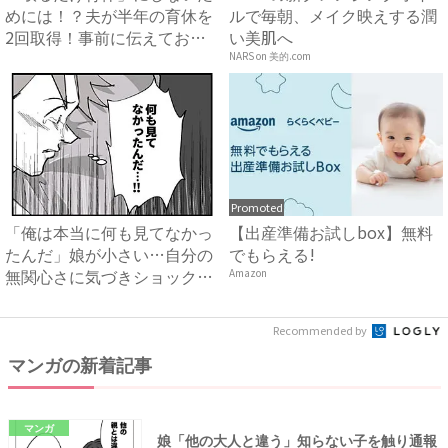
めには！？夫が半年の育休を
ルで毎朝、メイク映えする潤
2回取得！事前に伝えておい
い美肌へ
て...
NARS on 美的.com
Promoted
「俺は本当に何も見てなかっ
【出産準備お試しbox】無料
たんだ」娘が小さい…自分の
でもらえる!
無関心さに気づきショックを
Amazon
受...
Recommended by
マンガの新着記事
マンガ
娘「他の大人と違う」知らない子を触り通報