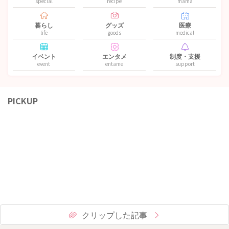
special
recipe
mama
暮らし
グッズ
医療
life
goods
medical
イベント
エンタメ
制度・支援
event
entame
support
PICKUP
クリップした記事