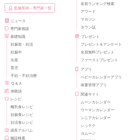
名前ランキング検索
監修医師・専門家一覧
アワード
マガジン
ニュース
タウン誌
専門家相談
基礎知識
プレゼント
妊娠前・妊活
プレゼント＆アンケート
妊娠中
全員無料プレゼント
出産
ファーストプレゼント
育児
アプリ
不妊・不妊治療
ベビーカレンダーアプリ
Ｑ＆Ａ
体重管理アプリ
体験談
関連サイト
レシピ
ムーンカレンダー
離乳食レシピ
ウーマンカレンダー
妊娠食レシピ
シニアカレンダー
妊活食レシピ
シッテク
成長アルバム
ヨムーノ
施設検索