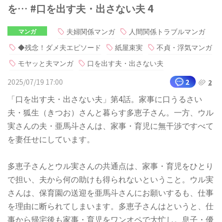
を… #口を出す夫・出さない夫 4
夫婦関係マンガ
人間関係トラブルマンガ
マンガ
◆残念！ダメ夫エピソード
紙屋束実
不貞・浮気マンガ
モヤッと夫マンガ
口を出す夫・出さない夫
2025/07/19 17:00
2
2
「口を出す夫・出さない夫」第4話。家事に口うるさい
夫・狐生（きつお）さんと暮らす多恵子さん。一方、ウル
実さんの夫・亜馬斗さんは、家事・育児に無干渉ですべて
を妻任せにしています。
多恵子さんとウル実さんの共通点は、家事・育児をひとり
で担い、夫から何の助けも得られないということ。ウル実
さんは、保育園の送迎を亜馬斗さんにお願いするも、仕事
を理由に断られてしまいます。多恵子さんはというと、仕
事から帰宅後も家事・育児をワンオペで大忙し。息子・優