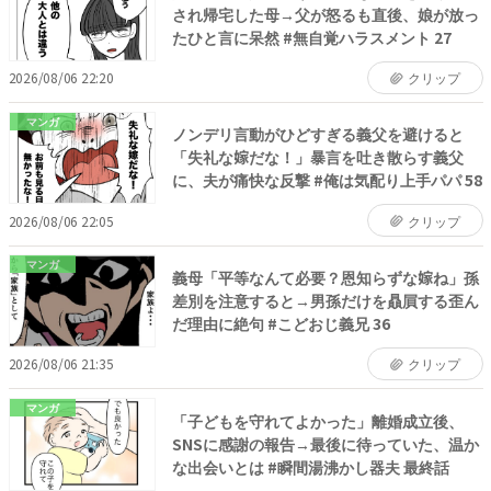
され帰宅した母→父が怒るも直後、娘が放っ
たひと言に呆然 #無自覚ハラスメント 27
2026/08/06 22:20
クリップ
マンガ
ノンデリ言動がひどすぎる義父を避けると
「失礼な嫁だな！」暴言を吐き散らす義父
に、夫が痛快な反撃 #俺は気配り上手パパ 58
2026/08/06 22:05
クリップ
マンガ
義母「平等なんて必要？恩知らずな嫁ね」孫
差別を注意すると→男孫だけを贔屓する歪ん
だ理由に絶句 #こどおじ義兄 36
2026/08/06 21:35
クリップ
マンガ
「子どもを守れてよかった」離婚成立後、
SNSに感謝の報告→最後に待っていた、温か
な出会いとは #瞬間湯沸かし器夫 最終話