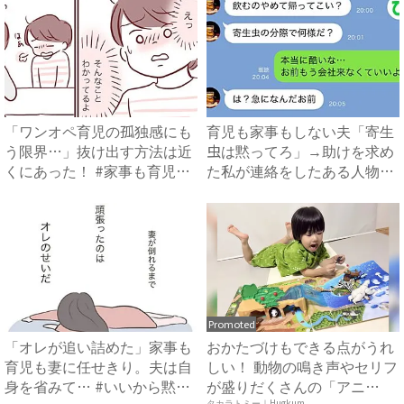
「ワンオペ育児の孤独感にも
育児も家事もしない夫「寄生
う限界…」抜け出す方法は近
虫は黙ってろ」→助けを求め
くにあった！ #家事も育児
た私が連絡をしたある人物と
も...
は...
Promoted
「オレが追い詰めた」家事も
おかたづけもできる点がうれ
育児も妻に任せきり。夫は自
しい！ 動物の鳴き声やセリフ
身を省みて… #いいから黙
が盛りだくさんの「アニ
タカラトミー｜Hugkum