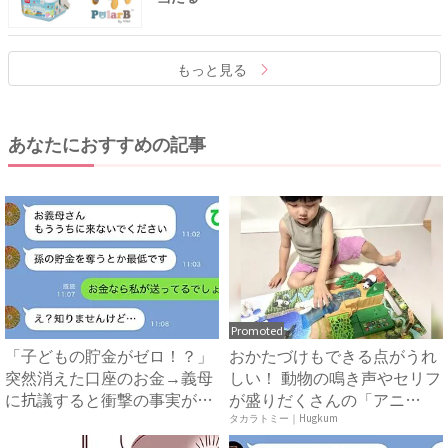
もっと見る
あなたにおすすめの記事
Promoted
「子どもの貯金がゼロ！？」
おかたづけもできる点がうれ
突然消えた口座のお金→義母
しい！ 動物の鳴き声やセリフ
に抗議すると衝撃の事実が判
が盛りだくさんの「アニ
明...
ア ...
タカラトミー｜Hugkum