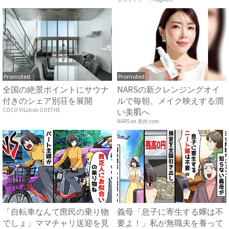
っ...
ア ...
Promoted
Promoted
全国の絶景ポイントにサウナ
NARSの新クレンジングオイ
付きのシェア別荘を展開
ルで毎朝、メイク映えする潤
い美肌へ
COCO VILLA on GOETHE
NARS on 美的.com
「自転車なんて庶民の乗り物
義母「息子に寄生する嫁は不
でしょ」ママチャリ送迎を見
要よ！」私が無職夫を養って