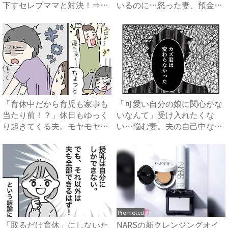
下すセレブママと対決！⇒衝
いるのに…怒った妻、預金残
撃...
高...
「育休中だから育児も家事も
「可愛い自分の娘に関心がな
当たり前！？」休日もゆっく
いなんて」受け入れたくな
り起きてくる夫。モヤモヤが
い…悩む妻。夫の自己中な言
た...
動は...
Promoted
「取るだけ育休」にしないた
NARSの新クレンジングオイ