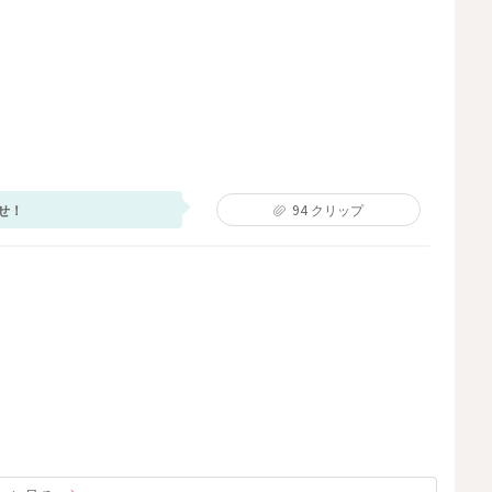
せ！
94
クリップ