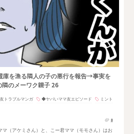
蔵庫を漁る隣人の子の悪行を報告→事実を
隣のメーワク親子 26
友トラブルマンガ
◆ヤバいママ友エピソード
ミント
8
ママ（アケミさん）と、こー君ママ（モモさん）はお