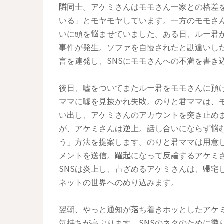
隣同士。アケミさんはモモさん一家との格差
いる」とモヤモヤしています。一方のモモさ
いに頭を悩ませていました。ある日、ルー君
事件が発生。ソファを自慢されたと勘違いし
言を連発し、SNSにモモさんへの不満を書き
後日、嘘をついてまたルー君をモモさんに預
ママに嘘を見抜かれ失敗。のりと君ママは、モ
い出し、アケミさんのアカウントを突き止め
が、アケミさんは逆上。話し合いにならず悩む
う」方法を提案します。のりと君ママは用意
メントを送信。躍起になって反論するアケミ
SNSは炎上し、青ざめるアケミさんは、帰宅
ネットの世界へのめり込みます。
翌朝、やっと通知が落ち着きホッとしたアケ
気持ちが高ぶります。SNSのネタのために懲