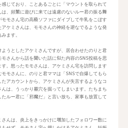
を感じており、ことあるごとに「マウントを取られて
んは、頻繁に遊びに来ては遠慮のないルー君の振る舞
がモモさん宅の高級ソファにダイブして牛乳をこぼす
たアケミさんは、モモさんの神経を逆なでるような発
込みます。
けようとしたアケミさんですが、居合わせたのりと君
モさんから話を聞いた話に似た内容のSNS投稿を思
ます。怒ったモモさんは、アケミさん宅を訪問します
モモさんに、のりと君ママは「SNSで自爆してもら
したアカウントから、アケミさんが失言するようなコ
さんは、うっかり墓穴を掘ってしまいます。たちまち
したルー君に「邪魔だ」と言い放ち、家事も放置して
ミさんは、炎上をきっかけに増加したフォロワー数に
りもせず、モモさん宅へ押しかけるアケミさん。妊娠