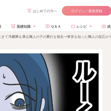
ログイン／新規登録
はじめての方へ
談
基礎知識
Ｑ＆Ａ
レシピ
成
きて冷蔵庫を漁る隣人の子の悪行を報告→事実を知った隣人の反応がヤバ