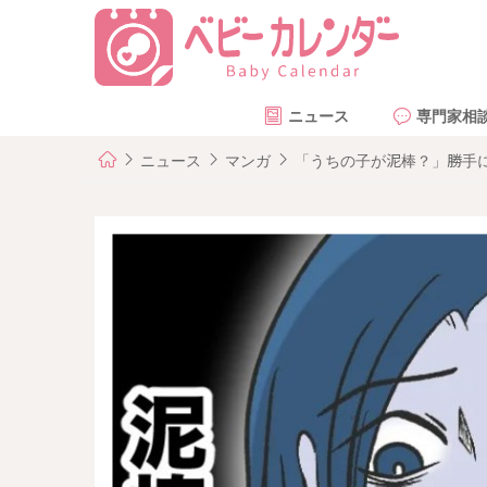
ニュース
専門家相
ニュース
マンガ
「うちの子が泥棒？」勝手に