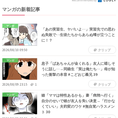
マンガの新着記事
マンガ
「あの実習生、ヤバいよ…」実習先での思わ
ぬ失敗で…生徒たちからあらぬ噂が立つこと
に！？
2026/08/10 09:50
クリップ
マンガ
息子「ばあちゃんが金くれる」友人に嬉しそ
うに話し…→同級生「実は俺たち…」母が知
った衝撃の本音 #こどおじ義兄 39
2026/08/09 23:15
1
クリップ
娘「ママは特性あるかも」妻「病院へ行く」
マンガ
自分のせいで娘が友人を失い決意→「行かな
くていい」夫豹変のワケ #無自覚ハラスメン
ト 30