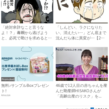
「絶対余計なこと言うな
「しんどい、ラクになりた
よ！？」毒親から逃げよう
い、消えたい…」どん底まで
と、必死で助けを求めると衝
沈んだら体に異変が…【2人
撃の展開...
目は...
Promoted
無料♪サンプルBoxプレゼン
46歳で12人目の赤ちゃんを産
ト!
んだ助産師HISAKOさんが
「高齢出産のリスク」を...
Amazon
Recommended by