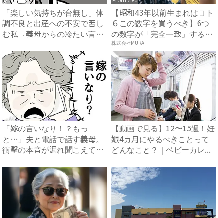
Promoted
「楽しい気持ちが台無し」体
【昭和43年以前生まれはロト
調不良と出産への不安で苦し
６この数字を買うべき】6つ
む私→義母からの冷たい言葉
の数字が「完全一致」する
に...
方...
株式会社MURA
「嫁の言いなり！？もっ
【動画で見る】12〜15週！妊
と…」夫と電話で話す義母。
娠4カ月にやるべきことって
衝撃の本音が漏れ聞こえてき
どんなこと？｜ベビーカレ...
て…！...