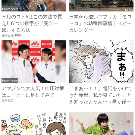
Promoted
８月のロト6はこの方法で買
日本から遠いアフリカ「モロ
え!!６つの数字が『完全一
ッコ」の幼稚園事情｜ベビー
致』する方法
カレンダー
株式会社MURA
Promoted
アマゾンで大人気！血圧対策
「まあ…！！」電話をかけて
はコーヒーに足してみて
きた義母。私が寝ていたこと
を知ったとたん… #早く孫
森永乳業
が...