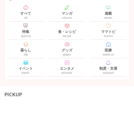
すべて
マンガ
連載
all
column
series
特集
食・レシピ
ママトピ
special
recipe
mama
暮らし
グッズ
医療
life
goods
medical
イベント
エンタメ
制度・支援
event
entame
support
PICKUP