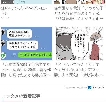
Promoted
無料♪サンプルBoxプレゼン
保育園から電話「いつまで子
ト!
どもを放置するの！？」私
「娘は高校生ですが？」衝撃
Amazon
の事...
「お前の荷物は全部捨ててや
「イラついてうんざりして
った」結婚生活20年、妻を邪
た」外面のいい夫に苛立つ
険にし続けた夫から離婚宣
妻。夫の変化に「離婚の決
告...
意」が揺...
Recommended by
エンタメの新着記事