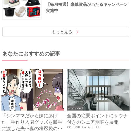
【毎月抽選】豪華賞品が当たるキャンペーン
実施中
もっと見る
あなたにおすすめの記事
Promoted
「シンママだから妹にあげ
全国の絶景ポイントにサウナ
た」手作り入園グッズを勝手
付きのシェア別荘を展開
に渡した夫…妻の堪忍袋の緒
COCO VILLA on GOETHE