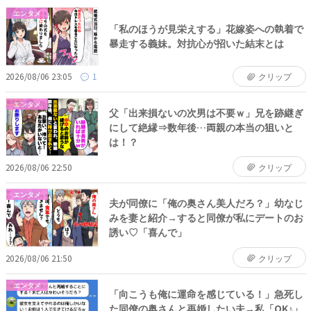
エンタメ
「私のほうが見栄えする」花嫁姿への執着で
暴走する義妹。対抗心が招いた結末とは
2026/08/06 23:05
1
クリップ
エンタメ
父「出来損ないの次男は不要ｗ」兄を跡継ぎ
にして絶縁⇒数年後…両親の本当の狙いと
は！？
2026/08/06 22:50
クリップ
エンタメ
夫が同僚に「俺の奥さん美人だろ？」幼なじ
みを妻と紹介→すると同僚が私にデートのお
誘い♡「喜んで」
2026/08/06 21:50
クリップ
エンタメ
「向こうも俺に運命を感じている！」急死し
た同僚の奥さんと再婚したい夫→私「OK♪」