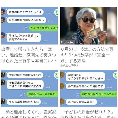
が切...
Promoted
出産して帰ってきたら「は
８月のロト6はこの方法で買
い、離婚ね」玄関先で突きつ
え!!６つの数字が『完全一
けられた三行半→本当にいい
致』する方法
の？...
株式会社MURA
「弟と離婚してくれ」義実家
「子どもの貯金がゼロ！？」
から冷遇される私に、義兄か
突然消えた口座のお金→義母