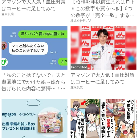
アマゾンで大人気！血圧対策
【昭和43年以前生まれはロト
はコーヒーに足してみて
６この数字を買うべき】6つ
の数字が「完全一致」する
森永乳業
方...
株式会社MURA
Promoted
「私のこと捨てないで」夫と
アマゾンで大人気！血圧対策
遊園地にでかけた娘→娘から
はコーヒーに足してみて
告げられた内容に驚愕…！｜
森永乳業
ベ...