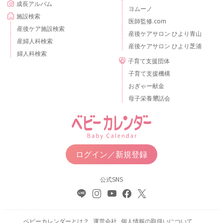
成長アルバム
ヨムーノ
施設検索
医師監修.com
産後ケア施設検索
産後ケアサロン ひより青山
産婦人科検索
産後ケアサロン ひより芝浦
婦人科検索
子育て支援団体
子育て支援機構
おぎゃー献金
母子栄養懇話会
ログイン／新規登録
公式SNS
ベビーカレンダーとは？
運営会社
個人情報の取扱いについて