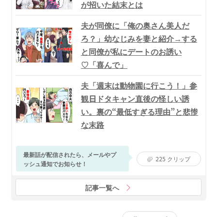
が招いた結末とは
夫が同僚に「俺の奥さん美人だ
ろ？」幼なじみを妻と紹介→する
と同僚が私にデートのお誘い
♡「喜んで」
夫「週末は動物園に行こう！」参
観日ドタキャン直後の怪しい誘
い。裏の“最低すぎる理由”と悲惨
な末路
最新話が配信されたら、メールやプ
225
クリップ
ッシュ通知でお知らせ！
記事一覧へ