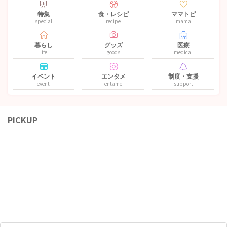
特集
食・レシピ
ママトピ
special
recipe
mama
暮らし
グッズ
医療
life
goods
medical
イベント
エンタメ
制度・支援
event
entame
support
PICKUP