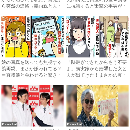
ら突然の連絡→義両親と夫が
に抗議すると衝撃の事実が判
企...
明...
娘の写真を送っても無視する
「跡継ぎできたからもう不要
義両親。まさか嫌われてる？
よ」義実家から妊娠した女と
⇒直接娘と会わせると驚きの
夫が出てきた！まさかの真相
事...
と...
Promoted
Promoted