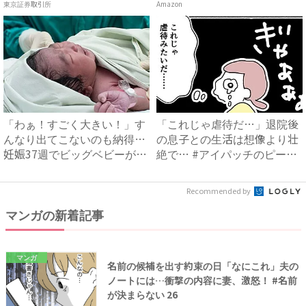
東京証券取引所
Amazon
「わぁ！すごく大きい！」す
「これじゃ虐待だ…」退院後
んなり出てこないのも納得…
の息子との生活は想像より壮
妊娠37週でビッグベビーが
絶で… #アイパッチのピー
誕...
太...
Recommended by
マンガの新着記事
マンガ
名前の候補を出す約束の日「なにこれ」夫の
ノートには…衝撃の内容に妻、激怒！ #名前
が決まらない 26