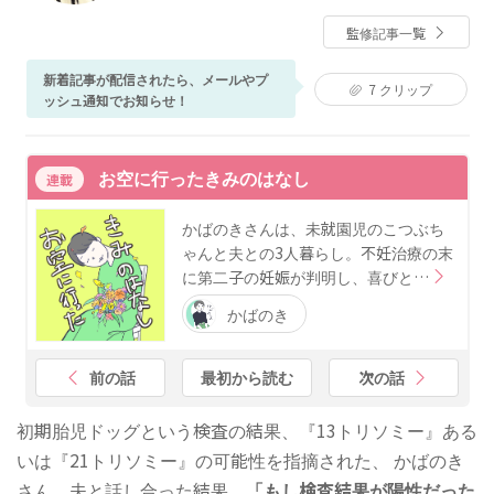
ディセラピスト（ベビーマッサージ）資格あり。現在
監修記事一覧
は産科医院、母子専門訪問看護ステーションにて、入
院中だけでなく産後ケアや育児支援に従事。ベビーカ
新着記事が配信されたら、メールやプ
レンダーでは、妊娠中や子育て期に寄り添い、分かり
7
クリップ
ッシュ通知でお知らせ！
やすくためになる記事作りを心がけている。自身も姉
妹の母として子育てに奮闘中。
お空に行ったきみのはなし
連載
かばのきさんは、未就園児のこつぶち
ゃんと夫との3人暮らし。不妊治療の末
に第二子の妊娠が判明し、喜びと…
かばのき
前の話
最初から読む
次の話
初期胎児ドッグという検査の結果、『13トリソミー』ある
いは『21トリソミー』の可能性を指摘された、 かばのき
さん。夫と話し合った結果、
「もし検査結果が陽性だった