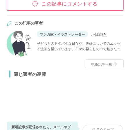
この記事にコメントする
この記事の著者
かばのき
マンガ家・イラストレーター
子どもとのドタバタな日々や、夫婦についてのエッセ
イ漫画を描いています。日々の暮らしの中で起きた面
白おかしい出来事、ふとした気付きなどを発信中。産
後に始めた筋トレが今や欠かせない趣味。でもパン作
執筆記事一覧
りも趣味なので効果はプラマイゼロ。
同じ著者の連載
新着記事が配信されたら、メールやプ
3
クリップ