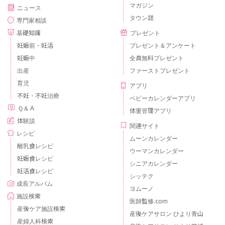
マガジン
ニュース
タウン誌
専門家相談
基礎知識
プレゼント
妊娠前・妊活
プレゼント＆アンケート
妊娠中
全員無料プレゼント
出産
ファーストプレゼント
育児
アプリ
不妊・不妊治療
ベビーカレンダーアプリ
Ｑ＆Ａ
体重管理アプリ
体験談
関連サイト
レシピ
ムーンカレンダー
離乳食レシピ
ウーマンカレンダー
妊娠食レシピ
シニアカレンダー
妊活食レシピ
シッテク
成長アルバム
ヨムーノ
施設検索
医師監修.com
産後ケア施設検索
産後ケアサロン ひより青山
産婦人科検索