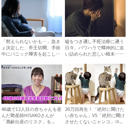
「耐えられないかも…」急き
嘘をつき通し不妊治療に通う
ょ決定した、帝王切開。手術
日々。パワハラで精神的に追
中にパニック障害を起こしか
い詰められた悲しい結末…
け...
#...
46歳で12人目の赤ちゃんを産
26万回再生！「絶対に開けた
んだ助産師HISAKOさんが
い赤ちゃん」VS「絶対に開け
「高齢出産のリスク」を...
させたくないニャンコ」⇒...