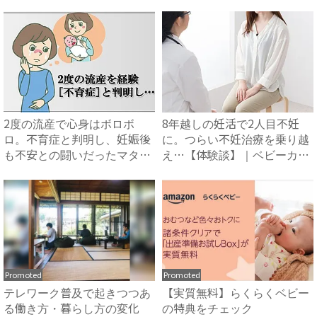
2度の流産で心身はボロボ
8年越しの妊活で2人目不妊
ロ。不育症と判明し、妊娠後
に。つらい不妊治療を乗り越
も不安との闘いだったマタニ
え…【体験談】｜ベビーカレ
ティ...
ン...
Promoted
Promoted
テレワーク普及で起きつつあ
【実質無料】らくらくベビー
る働き方・暮らし方の変化
の特典をチェック