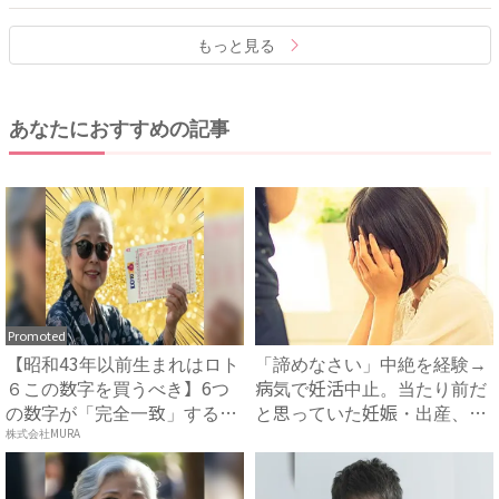
もっと見る
あなたにおすすめの記事
Promoted
【昭和43年以前生まれはロト
「諦めなさい」中絶を経験→
６この数字を買うべき】6つ
病気で妊活中止。当たり前だ
の数字が「完全一致」する
と思っていた妊娠・出産、現
方...
実...
株式会社MURA