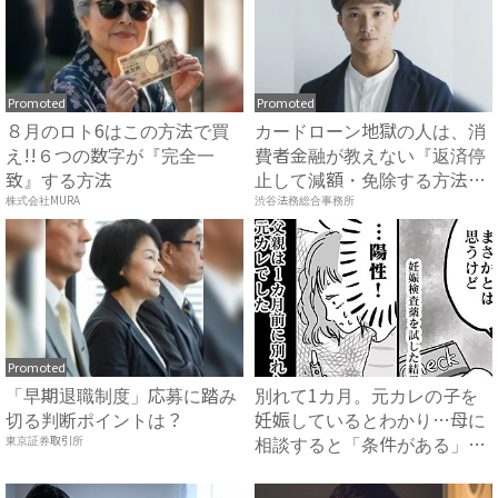
Promoted
Promoted
８月のロト6はこの方法で買
カードローン地獄の人は、消
え!!６つの数字が『完全一
費者金融が教えない『返済停
致』する方法
止して減額・免除する方法』
で...
株式会社MURA
渋谷法務総合事務所
Promoted
「早期退職制度」応募に踏み
別れて1カ月。元カレの子を
切る判断ポイントは？
妊娠しているとわかり…母に
相談すると「条件がある」と
東京証券取引所
言...