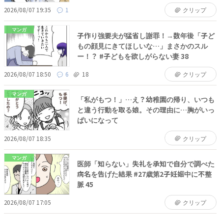
2026/08/07 19:35
1
クリップ
マンガ
子作り強要夫が猛省し謝罪！→数年後「子ど
もの顔見にきてほしいな…」まさかのスル
ー！？ #子どもを欲しがらない妻 38
2026/08/07 18:50
6
18
クリップ
マンガ
「私がもつ！」…え？幼稚園の帰り、いつも
と違う行動を取る娘。その理由に…胸がいっ
ぱいになって
2026/08/07 18:35
クリップ
マンガ
医師「知らない」失礼を承知で自分で調べた
病名を告げた結果 #27歳第2子妊娠中に不整
脈 45
2026/08/07 17:05
クリップ