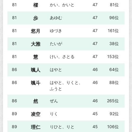
81
櫂
かい、かいと
47
81位
81
歩
あゆむ
47
96位
81
悠月
ゆづき
47
161位
81
大雅
たいが
47
38位
81
慧
けい、さとる
47
153位
86
颯人
はやと
46
64位
86
颯斗
はやと、りくと、
46
88位
ふうと
86
然
ぜん
46
265位
89
凌空
りく
45
92位
89
理仁
りひと、りと
45
106位