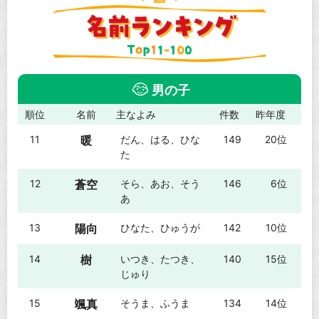
男の子
順位
名前
主なよみ
件数
昨年度
11
暖
だん、はる、ひな
149
20位
た
12
蒼空
そら、あお、そう
146
6位
あ
13
陽向
ひなた、ひゅうが
142
10位
14
樹
いつき、たつき、
140
15位
じゅり
15
颯真
そうま、ふうま
134
14位