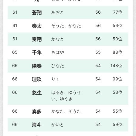
61
蒼翔
あおと
56
77位
61
奏太
そうた、かなた
56
56位
61
奏翔
かなと
56
50位
65
千隼
ちはや
55
88位
66
陽奏
ひなた
54
148位
66
理玖
りく
54
99位
66
悠生
はるき、ゆうせ
54
53位
い、ゆうき
66
奏多
かなた、そうた
54
55位
66
海斗
かいと
54
59位