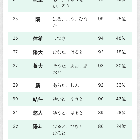
い、るき
25
陽
はる、よう、ひな
99
25位
た
26
律希
りつき
94
48位
27
陽大
ひなた、はると
93
18位
27
蒼大
そうた、あお、あ
93
30位
おと
29
新
あらた、しん
92
33位
30
結斗
ゆいと、ゆうと
90
43位
31
悠人
ゆうと、はると
89
28位
32
陽斗
はると、ひなと、
86
24位
ひろと