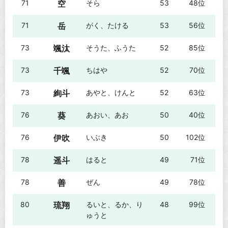
71
空
そら
53
48位
71
岳
がく、たける
53
56位
73
颯汰
そうた、ふうた
52
85位
73
千颯
ちはや
52
70位
73
絢斗
あやと、けんと
52
63位
76
葵
あおい、あお
50
40位
76
伊吹
いぶき
50
102位
78
遥斗
はると
49
71位
78
善
ぜん
49
78位
80
琉翔
るいと、るか、り
48
99位
ゅうと