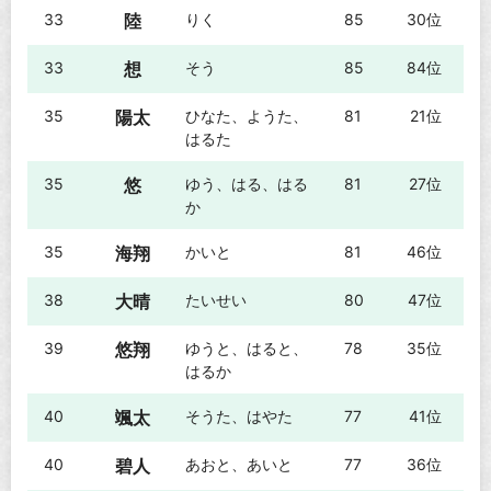
33
陸
りく
85
30位
33
想
そう
85
84位
35
陽太
ひなた、ようた、
81
21位
はるた
35
悠
ゆう、はる、はる
81
27位
か
35
海翔
かいと
81
46位
38
大晴
たいせい
80
47位
39
悠翔
ゆうと、はると、
78
35位
はるか
40
颯太
そうた、はやた
77
41位
40
碧人
あおと、あいと
77
36位