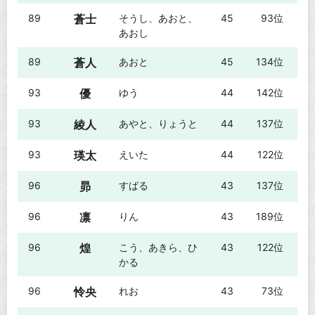
89
蒼士
そうし、あおと、
45
93位
あおし
89
蒼人
あおと
45
134位
93
優
ゆう
44
142位
93
綾人
あやと、りょうと
44
137位
93
瑛太
えいた
44
122位
96
昴
すばる
43
137位
96
凛
りん
43
189位
96
煌
こう、あきら、ひ
43
122位
かる
96
怜央
れお
43
73位