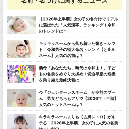
名前・名づけに関するニュース
【2026年上半期】女の子の名付けでリアル
に選ばれた「人気漢字」ランキング！令和
のトレンドは？
キラキラネームから落ち着いた響きへシフ
ト！令和男子の特大命名トレンド【と止め
ネーム】人気の名前は？
義母「あなたたち、時代は令和よ！」子ど
もの名前をめぐり大揉め！切迫早産の危機
を乗り越え最終決着は
今「ジェンダーレスネーム」が空前のブー
ム！男女どちらもアリ♡【2026年上半期】
人気のヒットネームは？
キラキラネームよりも【古風レトロ】がキ
テる！2026年上半期、女の子に人気の名前
はコレだ♡