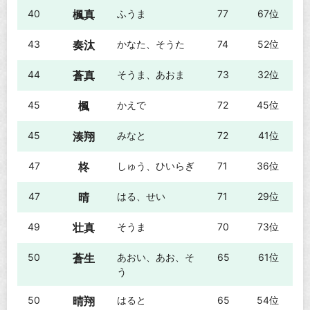
40
楓真
ふうま
77
67位
43
奏汰
かなた、そうた
74
52位
44
蒼真
そうま、あおま
73
32位
45
楓
かえで
72
45位
45
湊翔
みなと
72
41位
47
柊
しゅう、ひいらぎ
71
36位
47
晴
はる、せい
71
29位
49
壮真
そうま
70
73位
50
蒼生
あおい、あお、そ
65
61位
う
50
晴翔
はると
65
54位