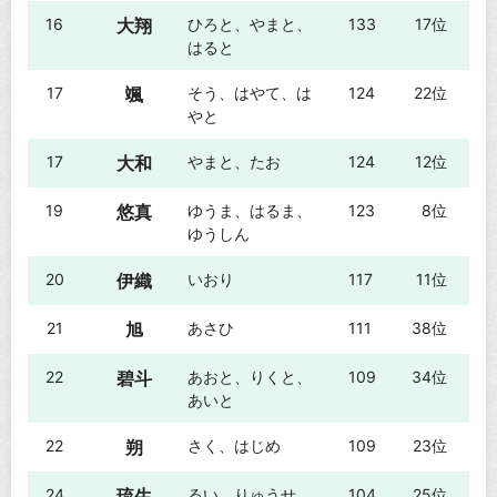
16
大翔
ひろと、やまと、
133
17位
はると
17
颯
そう、はやて、は
124
22位
やと
17
大和
やまと、たお
124
12位
19
悠真
ゆうま、はるま、
123
8位
ゆうしん
20
伊織
いおり
117
11位
21
旭
あさひ
111
38位
22
碧斗
あおと、りくと、
109
34位
あいと
22
朔
さく、はじめ
109
23位
24
琉生
るい、りゅうせ
104
25位