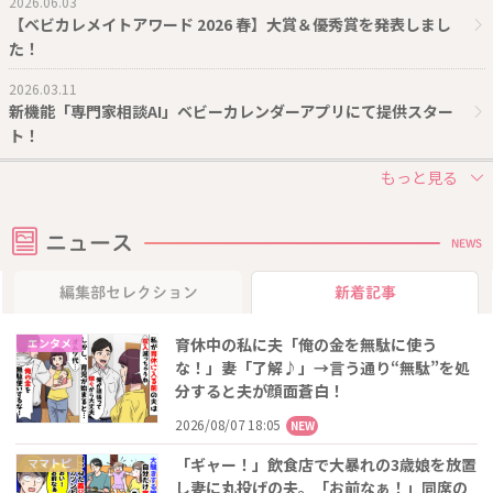
2026.06.03
【ベビカレメイトアワード 2026 春】大賞＆優秀賞を発表しまし
た！
2026.03.11
新機能「専門家相談AI」ベビーカレンダーアプリにて提供スター
ト！
ニュース
NEWS
編集部セレクション
新着記事
育休中の私に夫「俺の金を無駄に使う
エンタメ
な！」妻「了解♪」→言う通り“無駄”を処
分すると夫が顔面蒼白！
2026/08/07 18:05
NEW
「ギャー！」飲食店で大暴れの3歳娘を放置
ママトピ
し妻に丸投げの夫。「お前なぁ！」同席の