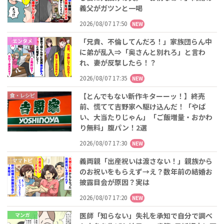
義父がガツンと一喝
2026/08/07 17:50
NEW
「兄貴、不倫してんだろ！」家族団らん中
エンタメ
に弟が乱入⇒「奥さんと別れろ」と言わ
れ、妻が反撃したら！？
2026/08/07 17:35
NEW
【とんでもない新作キターーッ！】終売
食・レシピ
前、慌てて吉野家へ駆け込んだ！「やば
い、大当たりじゃん」「ご飯増量・おかわ
り無料」腹パン！2選
2026/08/07 17:30
NEW
義両親「出産祝いは渡さない！」親族から
ママトピ
のお祝いをもらえず→え？数年前の結婚お
披露目会が原因？実は
2026/08/07 17:20
NEW
医師「知らない」失礼を承知で自分で調べ
マンガ