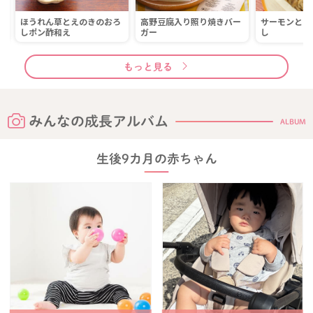
ほうれん草とえのきのおろ
高野豆腐入り照り焼きバー
サーモンとキ
焼
しポン酢和え
ガー
し
もっと見る
みんなの成長アルバム
ALBUM
生後9カ月の赤ちゃん