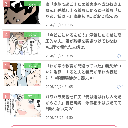
妻「家族で過ごすため義実家へ当分行きま
マンガ
せん」孫差別する義母に断ると→義母「じ
ゃあ、私は…」妻絶句 #こどおじ義兄 35
2026/08/05 21:35
「今どこにいるんだ！」浮気したくせに高
マンガ
圧的な夫。妻が離婚を突きつけてもなお…
#出産で壊れた夫婦 29
2026/08/05 15:35
1
「わが家の教育が間違っていた」義父がつ
マンガ
いに謝罪…すると夫と義兄が思わぬ行動
に！ #瞬間湯沸かし器夫 41
2026/08/04 21:05
1
パワハラ反省ゼロ夫「俺は選ばれし人間だ
マンガ
からさ♪」自己陶酔…浮気相手はおだてて
#断れない夫 28
2026/08/05 16:50