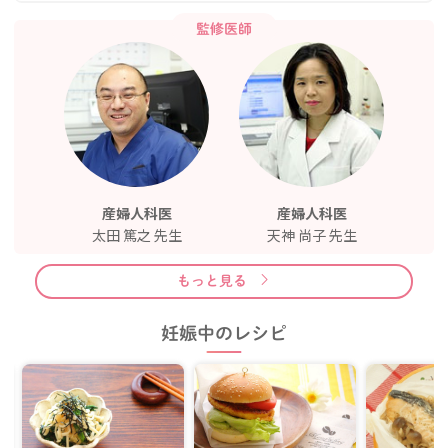
薬で陽性という結果が出ました。基礎体温も高温が続いてま
すし、つわりの症状もあります。流産手術後、一度も生理が来
監修医師
ないまま妊娠したので、何か影響がないかと心配です。子宮へ
の負担、胎児への影響はあるのでしょうか？
産婦人科医
産婦人科医
太田 篤之 先生
天神 尚子 先生
もっと見る
妊娠中のレシピ