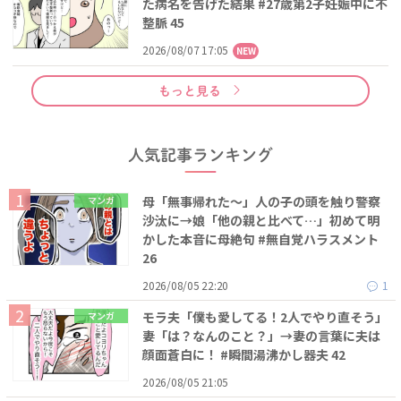
た病名を告げた結果 #27歳第2子妊娠中に不
整脈 45
2026/08/07 17:05
NEW
もっと見る
人気記事ランキング
母「無事帰れた～」人の子の頭を触り警察
マンガ
沙汰に→娘「他の親と比べて…」初めて明
かした本音に母絶句 #無自覚ハラスメント
26
2026/08/05 22:20
1
モラ夫「僕も愛してる！2人でやり直そう」
マンガ
妻「は？なんのこと？」→妻の言葉に夫は
顔面蒼白に！ #瞬間湯沸かし器夫 42
2026/08/05 21:05