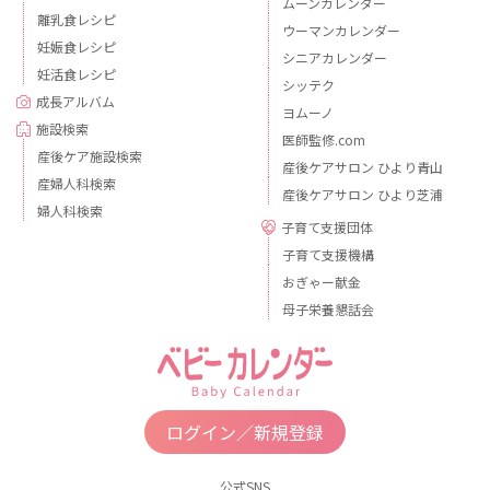
ムーンカレンダー
離乳食レシピ
ウーマンカレンダー
妊娠食レシピ
シニアカレンダー
妊活食レシピ
シッテク
成長アルバム
ヨムーノ
施設検索
医師監修.com
産後ケア施設検索
産後ケアサロン ひより青山
産婦人科検索
産後ケアサロン ひより芝浦
婦人科検索
子育て支援団体
子育て支援機構
おぎゃー献金
母子栄養懇話会
ログイン／新規登録
公式SNS