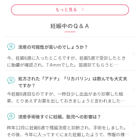
もっと見る
妊娠中のＱ＆Ａ
流産の可能性が高いのでしょうか？
今、妊娠6週に入ったところですが、妊娠5週で受診したとき
に胎嚢が確認され、7.4mmでした。翌週診てもらうと
10.1mmでした。1週間で3mmも育っていないことと、つわ
りも軽くなっていること、たまに腹痛があることを踏まえる
処方された「アドナ」「リカバリン」は飲んでも大丈夫
と、流産の可能性が高いのでしょうか？ ちなみに2年前にも流
ですか？
産しています。
今妊娠6週目なのですが、一昨日少し出血があり診察した結
果、とりあえずお薬を出しておきましょうと言われました。
種類は、「アドナ」と「リカバリン」です。妊娠6週という大
事な時期なので薬を飲むのが少し怖いです。大丈夫なのでしょ
流産手術後すぐに妊娠。胎児への影響は？
うか。
昨年12月に妊娠6週で稽留流産と診断され、手術をしました。
その後、今年に入ってすぐにまた妊娠したようで、市販の検査