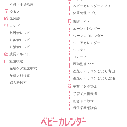
不妊・不妊治療
ベビーカレンダーアプリ
Ｑ＆Ａ
体重管理アプリ
体験談
関連サイト
レシピ
ムーンカレンダー
離乳食レシピ
ウーマンカレンダー
妊娠食レシピ
シニアカレンダー
妊活食レシピ
シッテク
成長アルバム
ヨムーノ
施設検索
医師監修.com
産後ケア施設検索
産後ケアサロン ひより青山
産婦人科検索
産後ケアサロン ひより芝浦
婦人科検索
子育て支援団体
子育て支援機構
おぎゃー献金
母子栄養懇話会