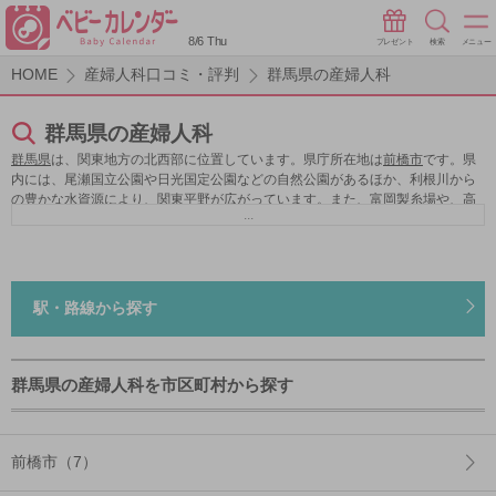
8/6 Thu
プレゼント
検索
メニュー
HOME
産婦人科口コミ・評判
群馬県の産婦人科
群馬県の産婦人科
群馬県
は、関東地方の北西部に位置しています。県庁所在地は
前橋市
です。県
内には、尾瀬国立公園や日光国定公園などの自然公園があるほか、利根川から
の豊かな水資源により、関東平野が広がっています。また、富岡製糸場や、高
...
崎百衣大観音、吾妻渓谷、片岡鶴太郎美術館などの観光名所もあり、多数の観
光客が賑わいを見せています。
群馬県
の子育て事業は、子育て支援センターの
設置や、毎月行われているイベント情報の発信、ファミリーサポート制度の充
実、子育てに関する相談窓口の設置など、様々な取り組みがなされています。
産婦人科は、清潔で広々とした個室が完備されている病院や、マタニィティー
駅・路線から探す
ヨガやマタニティービクスなどの教室が受講できるクリニックなどそれぞれい
ろんな特徴がありますので、より自分の理想に近い産婦人科選びが可能です。
群馬県の産婦人科を市区町村から探す
前橋市（7）