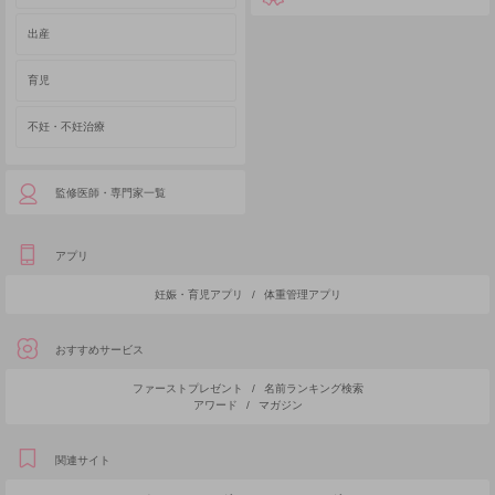
出産
育児
不妊・不妊治療
監修医師・専門家一覧
アプリ
妊娠・育児アプリ
/
体重管理アプリ
おすすめサービス
ファーストプレゼント
/
名前ランキング検索
アワード
/
マガジン
関連サイト