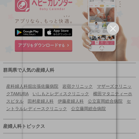
群馬県で人気の産婦人科
産科婦人科舘出張佐藤病院
岩宿クリニック
マザーズクリニッ
クTAMURA
いしもとレディスクリニック
横田マタニティーホ
スピタル
田村産婦人科
伊藤産婦人科
公立富岡総合病院
セ
ントラルレディースクリニック
公立藤岡総合病院
産婦人科トピックス