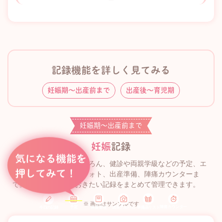
ー
記録機能を詳しく見てみる
妊娠期〜出産前まで
出産後〜育児期
妊娠期〜出産前まで
妊娠
記録
妊娠中の体重管理はもちろん、健診や両親学級などの予定、エ
コー写真やマタニティフォト、出産準備、陣痛カウンターま
で。妊娠期に残しておきたい記録をまとめて管理できます。
※ 画面はサンプルです
予定
陣痛カウンター
今日の記録
体重管理
準備品リスト
成長アルバム