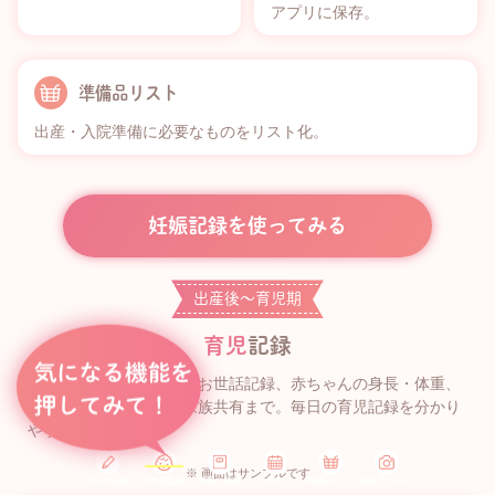
アプリに保存。
準備品リスト
出産・入院準備に必要なものをリスト化。
妊娠記録を使ってみる
出産後〜育児期
育児
記録
授乳・睡眠・排泄などのお世話記録、赤ちゃんの身長・体重、
予定、成長アルバム、家族共有まで。毎日の育児記録を分かり
やすく残せます。
※ 画面はサンプルです
今日の記録
お世話記録
身長・体重
予定
準備品リスト
成長アルバム