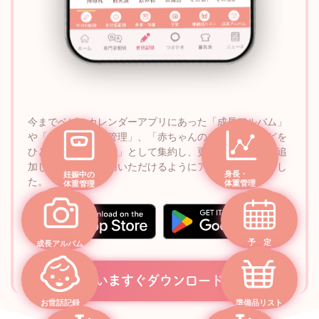
今までベビーカレンダーアプリにあった「成長アルバム」
や「妊娠中の体重管理」、「赤ちゃんの成長記録」などを
ひとつの「記録機能」として集約し、更に新サービスを追
加して便利にご利用いただけるようにアップデートしまし
身長・
妊娠中の
た。
体重管理
体重管理
予 定
成長アルバム
いますぐダウンロード
お世話記録
準備品リスト