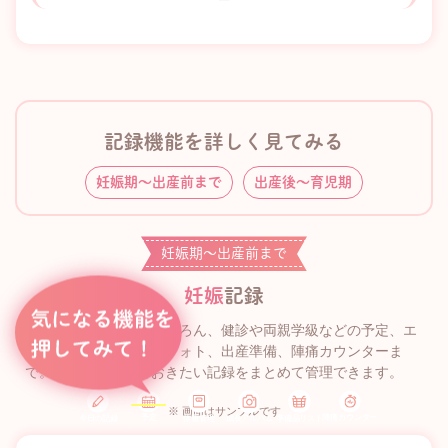
ー
記録機能を詳しく見てみる
妊娠期〜出産前まで
出産後〜育児期
妊娠期〜出産前まで
妊娠
記録
妊娠中の体重管理はもちろん、健診や両親学級などの予定、エ
コー写真やマタニティフォト、出産準備、陣痛カウンターま
で。妊娠期に残しておきたい記録をまとめて管理できます。
※ 画面はサンプルです
予定
陣痛カウンター
今日の記録
体重管理
準備品リスト
成長アルバム