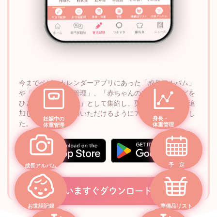
今までベビーカレンダーアプリにあった「成長アルバム」
や「妊娠中の体重管理」、「赤ちゃんの成長記録」などを
ひとつの「記録機能」として集約し、更に新サービスを追
加して便利にご利用いただけるようにアップデートしまし
身長・
妊娠中の
た。
体重管理
体重管理
予 定
成長アルバム
いますぐダウンロード
お世話記録
準備品リスト