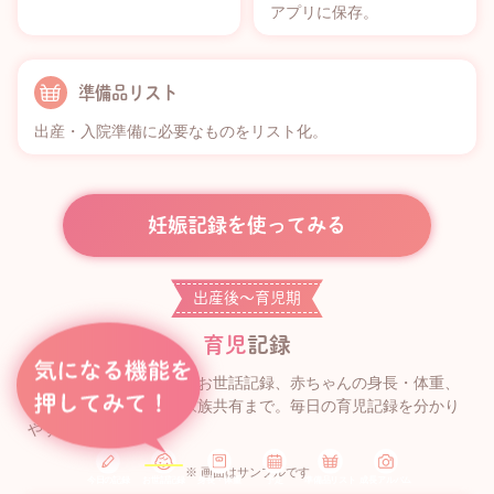
アプリに保存。
準備品リスト
出産・入院準備に必要なものをリスト化。
妊娠記録を使ってみる
出産後〜育児期
育児
記録
授乳・睡眠・排泄などのお世話記録、赤ちゃんの身長・体重、
予定、成長アルバム、家族共有まで。毎日の育児記録を分かり
やすく残せます。
※ 画面はサンプルです
今日の記録
お世話記録
身長・体重
予定
準備品リスト
成長アルバム