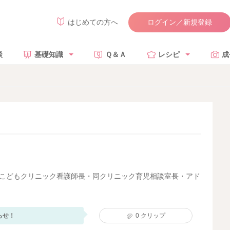
ログイン／新規登録
はじめての方へ
談
基礎知識
Ｑ＆Ａ
レシピ
成
大岡こどもクリニック看護師長・同クリニック育児相談室長・アド
らせ！
0
クリップ