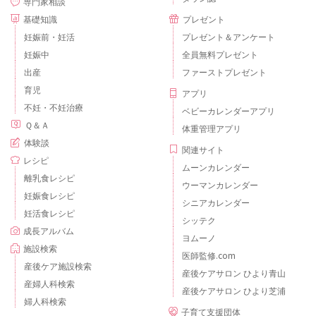
専門家相談
基礎知識
プレゼント
妊娠前・妊活
プレゼント＆アンケート
妊娠中
全員無料プレゼント
出産
ファーストプレゼント
育児
アプリ
不妊・不妊治療
ベビーカレンダーアプリ
Ｑ＆Ａ
体重管理アプリ
体験談
関連サイト
レシピ
ムーンカレンダー
離乳食レシピ
ウーマンカレンダー
妊娠食レシピ
シニアカレンダー
妊活食レシピ
シッテク
成長アルバム
ヨムーノ
施設検索
医師監修.com
産後ケア施設検索
産後ケアサロン ひより青山
産婦人科検索
産後ケアサロン ひより芝浦
婦人科検索
子育て支援団体