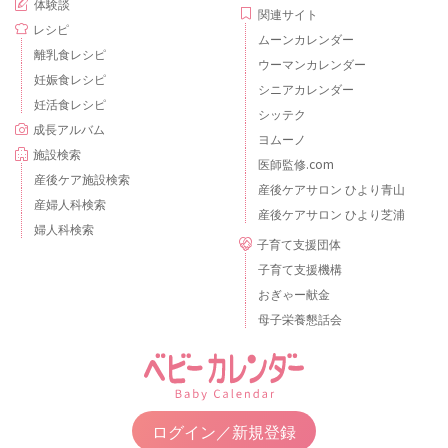
体験談
関連サイト
レシピ
ムーンカレンダー
離乳食レシピ
ウーマンカレンダー
妊娠食レシピ
シニアカレンダー
妊活食レシピ
シッテク
成長アルバム
ヨムーノ
施設検索
医師監修.com
産後ケア施設検索
産後ケアサロン ひより青山
産婦人科検索
産後ケアサロン ひより芝浦
婦人科検索
子育て支援団体
子育て支援機構
おぎゃー献金
母子栄養懇話会
ログイン／新規登録