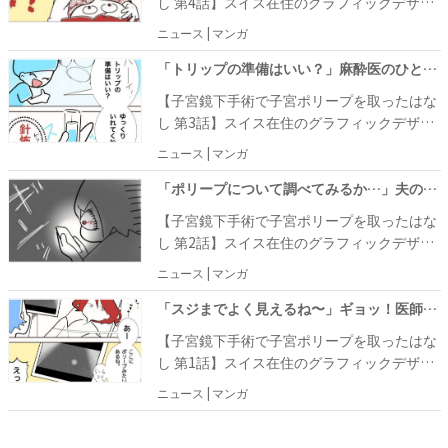
し 第4話】スイス在住のグラフィックデザイ
開始から1時間後の12時半ごろに目が覚め
ナー・AKITOさんが作画を手がけた本作は、
ニュース | マンガ
て……。
志保（シホ）という女性が子宮ポリープの切
除手術を受けた際の体験を描いたものです。
「トリップの準備はいい？」麻酔医のひと言でドキドキの手術がスタート！ #ポリープ取りました 3
産後健診でたまたま子宮内膜ポリープが見つ
【子宮鏡下手術で子宮ポリープを取ったはな
かった志保さんは、子宮鏡下手術を受けるこ
し 第3話】スイス在住のグラフィックデザイ
とに。麻酔医の「では麻酔を入れていきます
ナー・AKITOさんが作画を手がけた本作は、
ニュース | マンガ
ね〜」の声でいよいよ手術が始まり……。
志保（シホ）という女性が子宮ポリープの切
除手術を受けた際の体験を描いたものです。
「ポリープについて調べてみるか…」夫の言葉だけでは安心できなくて！？ #ポリープ取りました 2
産後健診でたまたま子宮内膜ポリープが見つ
【子宮鏡下手術で子宮ポリープを取ったはな
かった志保さんは、子宮鏡下手術を受けるこ
し 第2話】スイス在住のグラフィックデザイ
とに。人生初の全身麻酔に不安を抱きながら
ナー・AKITOさんが作画を手がけた本作は、
ニュース | マンガ
も、気づけば手術当日を迎え……。
志保（シホ）という女性が子宮ポリープの切
除手術を受けた際の体験を描いたものです。
「スジまでよく見えるね〜」ギョッ！医師が放った衝撃の言葉とは？ #ポリープ取りました 1
第2子の出産から3年目のある日、産後健診で
【子宮鏡下手術で子宮ポリープを取ったはな
子宮内膜ポリープが見つかった志保さん（37
し 第1話】スイス在住のグラフィックデザイ
歳）。医師に「手術しましょう」と言わ
ナー・AKITOさんが作画を手がけた本作は、
ニュース | マンガ
れ……。
志保（シホ）という女性が子宮ポリープの切
除手術を受けた際の体験を描いたものです。