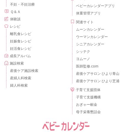
不妊・不妊治療
ベビーカレンダーアプリ
Ｑ＆Ａ
体重管理アプリ
体験談
関連サイト
レシピ
ムーンカレンダー
離乳食レシピ
ウーマンカレンダー
妊娠食レシピ
シニアカレンダー
妊活食レシピ
シッテク
成長アルバム
ヨムーノ
施設検索
医師監修.com
産後ケア施設検索
産後ケアサロン ひより青山
産婦人科検索
産後ケアサロン ひより芝浦
婦人科検索
子育て支援団体
子育て支援機構
おぎゃー献金
母子栄養懇話会