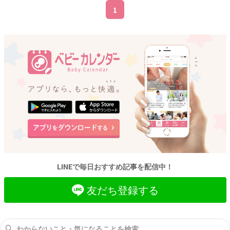
第2子の出産から3年目のある日、志保さん
1
（37歳）は産後健診のために婦人科を受診。
すると、たまたま検査で子宮ポリープが見つ
かって……。
LINEで毎日おすすめ記事を配信中！
友だち登録する