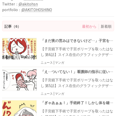
Twitter：
@akitohsn
portfolio：
@AKITOHOSHINO
記事（6）
最初から
新着順
「まだ夜の営みはできないけど…」子宮を切ったあとの生活は？ #ポリープ取りました 6
【子宮鏡下手術で子宮ポリープを取ったはな
し 第6話】スイス在住のグラフィックデザイ
ナー・AKITOさんが作画を手がけた本作は、
ニュース | マンガ
志保（シホ）という女性が子宮ポリープの切
除手術を受けた際の体験を描いたものです。
「え…ついてない！」看護師の指示に従い、トイレで下着を確認すると！？ #ポリープ取りました 5
産後健診でたまたま子宮内膜ポリープが見つ
【子宮鏡下手術で子宮ポリープを取ったはな
かり、子宮鏡下手術を受けることになった志
し 第5話】スイス在住のグラフィックデザイ
保さん。手術は無事に終わり、あとは体調を
ナー・AKITOさんが作画を手がけた本作は、
ニュース | マンガ
見て問題なければ即日退院となるのです
志保（シホ）という女性が子宮ポリープの切
が……。
除手術を受けた際の体験を描いたものです。
「ぎゃあぁぁ！」手術終了！しかし体を確認すると…驚きの光景が！ #ポリープ取りました 4
産後健診でたまたま子宮内膜ポリープが見つ
【子宮鏡下手術で子宮ポリープを取ったはな
かり、子宮鏡下手術を受けた志保さん。手術