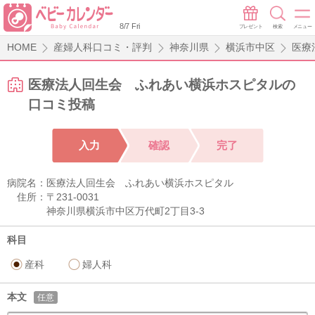
8/7 Fri
プレゼント
検索
メニュー
HOME
産婦人科口コミ・評判
神奈川県
横浜市中区
医療
医療法人回生会 ふれあい横浜ホスピタルの
口コミ投稿
入力
確認
完了
病院名：
医療法人回生会 ふれあい横浜ホスピタル
住所：
〒231-0031
神奈川県横浜市中区万代町2丁目3-3
科目
産科
婦人科
本文
任意