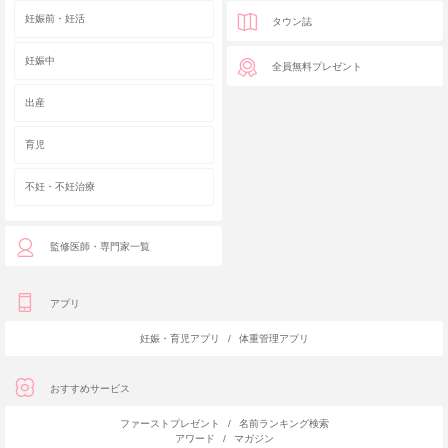
妊娠前・妊活
タウン誌
妊娠中
全員無料プレゼント
出産
育児
不妊・不妊治療
監修医師・専門家一覧
アプリ
妊娠・育児アプリ
/
体重管理アプリ
おすすめサービス
ファーストプレゼント
/
名前ランキング検索
アワード
/
マガジン