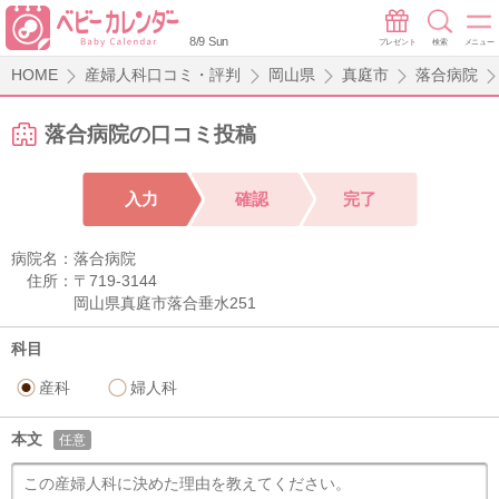
8/9 Sun
プレゼント
検索
メニュー
HOME
産婦人科口コミ・評判
岡山県
真庭市
落合病院
落合病院の口コミ投稿
入力
確認
完了
病院名：
落合病院
住所：
〒719-3144
岡山県真庭市落合垂水251
科目
産科
婦人科
本文
任意