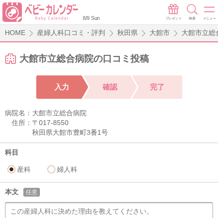
8/9 Sun
プレゼント
検索
メニュー
HOME
産婦人科口コミ・評判
秋田県
大館市
大館市立総
大館市立総合病院の口コミ投稿
入力
確認
完了
病院名：
大館市立総合病院
住所：
〒017-8550
秋田県大館市豊町3番1号
科目
産科
婦人科
本文
任意