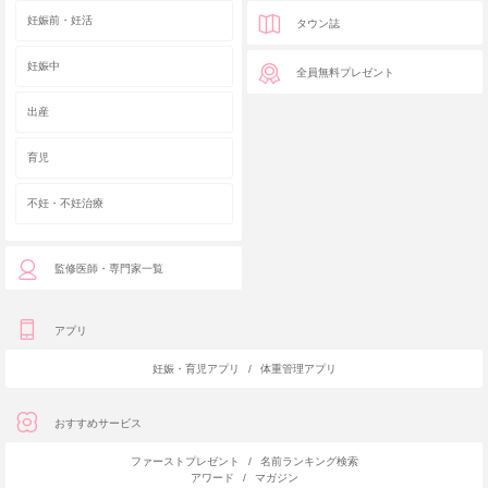
妊娠前・妊活
タウン誌
妊娠中
全員無料プレゼント
出産
育児
不妊・不妊治療
監修医師・専門家一覧
アプリ
妊娠・育児アプリ
/
体重管理アプリ
おすすめサービス
ファーストプレゼント
/
名前ランキング検索
アワード
/
マガジン