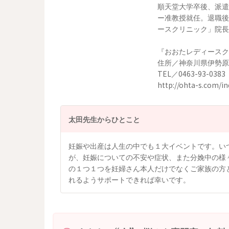
順天堂大学卒後、派遣
ー准教授就任。退職後
ースクリニック」院長
『おおたレディースク
住所／神奈川県伊勢原市
TEL／0463-93-0
http://ohta-s.com/i
太田先生からひとこと
妊娠や出産は人生の中でも１大イベントです。い
が、妊娠についての不安や症状、また分娩中の様
の１つ１つを妊婦さん本人だけでなくご家族の方
れるようサポートできれば幸いです。