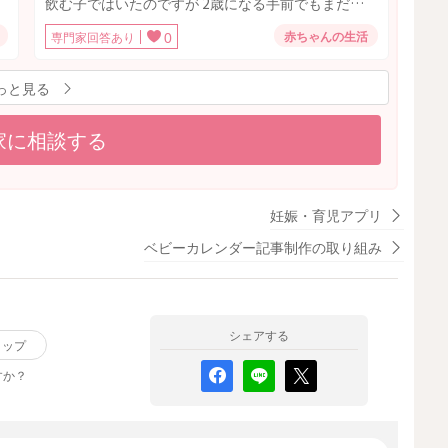
飲む子ではいたのですが 2歳になる手前でもまだま
子宮を綺麗にしましょう」と言われ10日間ピルを飲
だたくさん飲んでいます。 保育園でも他の子達より
赤ちゃんの生活
専門家回答あり
0
みました。出血後の受診では「子宮の中は綺麗にな
飲む量が多くおしっこもパンパンになってたまに漏
りました。」とのことでしたが、その後は2週間後に
れてしまうと言われました。 夏だしなと思う反面他
また出血。量も多かったのでやっぱり生理なのか
っと見る
の子より多いというのが不安になりました。 飲み物
な、と思ってたのですが、また2週間後の今日、おり
の
は食事中はご飯に集中しており 食べた後、寝る前、
ものに血が混じり始め、生理がきそうな様子です。
回
家に相談する
遊んだあとなどに飲むことが多いのですが病気や糖
妊娠前の生理周期は28日前後でした。2週間ごとに生
尿病とかもありうるのか不安に思っています。小児
理がくるのは、もう一度婦人科を受診すべきなの
み
科にすぐ行くベきなのかも分からず相談させていた
か、様子を見てもいいのか分からず相談させていた
だきました。
妊娠・育児アプリ
だきました。
ベビーカレンダー記事制作の取り組み
シェアする
リップ
すか？