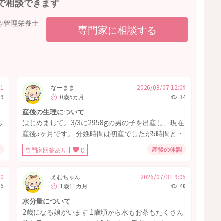
で相談できます
や管理栄養士
専門家に相談する
31
なーまま
2026/08/07 12:09
49
0歳5カ月
34
産後の生理について
ら
はじめまして。3/3に2958gの男の子を出産し、現在
産後5ヶ月です。 分娩時間は初産でしたが5時間とス
ピード安産でした。産後から完母です。悪露は1ヶ月
産後の体調
専門家回答あり
0
少し続きましたが、2週間後にまた出血し、生理にし
ては少量だったので悪露の残りかなと思ってました
が何回も続いたので産後3ヶ月頃に婦人科を受診。初
40
えむちゃん
2026/07/31 9:05
36
1歳11カ月
40
めは「授乳中なら生理じゃないはずだから悪露の残
りなんじゃないか」と言われ様子を見てましたが1ヶ
水分量について
月後にまた出血。再度婦人科を受診すると「もしか
2歳になる娘がいます 1歳頃から水もお茶もたくさん
すると生理かな。一度ピルを飲んで出血を起こし、