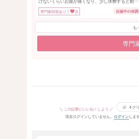
けないくらいお腹が痛くなり、少し休憩すると動け
るようになりましたが、その翌日から茶色いおりも
妊娠中の体調
専門家回答あり
0
のがたまりません。 4日続いた今日は、さらさらの
茶色っぽい血がおりものシートで受け止められるギ
も
リギリの量くらいが一気に出てきました。 2週間ま
え、10日くらい前も1〜2日茶おりが出ていて、 そ
際は病院の先生に大丈夫と言われたのですが、 今
専門
のようにおりものというより出血でも様子見で良い
のでしょうか。 病院が自分の仕事と土日・お盆休
で通いづらく、不安です。
4
ク
＼ この記事にいいね！しよう ／
現在ログインしていません。
ログイン
しま