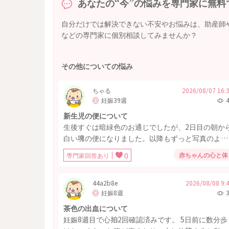
あなたの“今”の悩みを専門家に無料
自分だけでは解決できない不安やお悩みは、助産師
などの専門家に個別相談してみませんか？
その他についての悩み
ちゃる
2026/08/07 16:
妊娠39週
新生児の便について
生後すぐは暗緑色のお通じでしたが、2日目の朝か
白い塊の便になりました。以降もずっと写真のよう
な便が出ています。胆道閉鎖症なのではないかと不
赤ちゃんの心と体
専門家回答あり
0
安に感じています。尿は特に濃くはなっておりませ
ん。黄疸は若干ありますが生理的黄疸との区別がつ
かない状況です。
44a2b8e
2026/08/08 9:
妊娠8週
茶色の出血について
妊娠8週目で心拍2回確認済みです。 5日前に数分歩