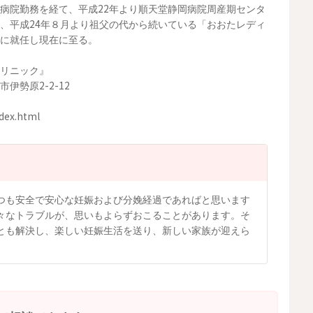
病院勤務を経て、平成22年より順天堂静岡病院周産期センタ
、平成24年８月より祖父の代から続いている「おおたレディ
に就任し現在に至る。
リニック』
伊勢原2-2-12
383
ndex.html
つも安全で安心な妊娠および分娩経過であればと思います
々なトラブルが、思いもよらずおこることがあります。そ
とも解決し、楽しい妊娠生活を送り、新しい家族が迎えら