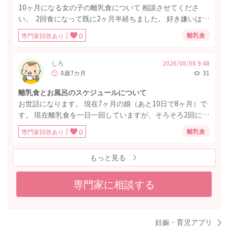
るくらいで、豆腐ハンバーグや野菜スティックなどは食感
たのは120mlでした。 ちなみに今日は全体的にあまり飲ん
10ヶ月になる女の子の離乳食について 相談させてくださ
が嫌なのか他のものは食べようとしません。 他の1歳の子の
でくれず、1日で620mlしか飲めませんでした。 これまでの
い。 2回食になって既に2ヶ月半経ちました。 好き嫌いはな
ご飯を見ると、普通に炊いた米や形のあるものを食べてい
体重は以下のとおりです。 出生時5/12 3100g 6/11 3970g
いのですが、あまり量を食べません。 7倍がゆ30〜40g程
て、なかなか食形態をあげられないことに不安を感じてい
離乳食
専門家回答あり
0
7/13 5030g 8/5 5450g 7月の最後の1週間弱、原因不明の熱
度、 野菜果物5口程度 タンパク質5口程度 10分せずに食べる
ます。 ふたりとも食べられないものがでてくると機嫌が悪
のため入院していたこともあり、体重が増えていません。
のをやめてしまいます。 色々なメニューにしたり 麦茶を飲
くなったり食べムラもあるので、ミルクと授乳はまだ続け
ませながらや、 座るイスを変えたり、 お腹が空いてないの
しろ
2026/08/08 9:48
ていて1日3-4回ミルク600mlほど飲んでいます。現状の食
0歳7カ月
31
かもと時間を空けてみたり してみましたが、食べる量は増
事を続けて食事量を維持しつつ食べる練習をしていけばい
えません。 食後のミルクは200mlしっかり飲みます。 現在
いのでしょうか。 また、他の汁物は嫌がり、ほぼ毎食味噌
離乳食とお風呂のスケジュールについて
のスケジュールは 8時 ミルク 12時 離乳食+ミルク 17
汁でメニューは似たようなものばかりになっていますが、
お世話になります。 現在7ヶ月の娘（あと10日で8ヶ月）で
時 離乳食+ミルク 21時 ミルク (夜間起きたら＋ミルク)
野菜やタンパク質の内容を変えれば問題ないでしょうか。
す。 現在離乳食を一日一回していますが、そろそろ2回にし
の場合が多いです。 体重の増え具合は今まで問題なく 成長
おすすめのメニューがあれば教えていただけますと幸いで
たいと考えています。 現在のスケジュールは 8:00〜9:00
曲線の真ん中を進んでいます。 このような状態でも 3回食
離乳食
専門家回答あり
0
す。 すみませんが、よろしくお願いします。
起床、起床後 授乳 12:00〜13:00 離乳食→授乳 16:00〜
に進んでよいのか。 食材に固さを出してよいのか。 掴み食
17:00 授乳 19:30〜20:30 お風呂→授乳 21時頃 就寝
べを始めるべきなのか。 アドバイスいただけますと 大変あ
もっと見る
23:00〜1:00 授乳 このような形でしています。今後2回食に
りがたいです。 よろしくお願いいたします。
するにあたり 16:00〜17:00に2回目をいれようかなと思って
いるのですが、続けての離乳食は良くないでしょうか？？
専門家に相談する
お風呂は父が帰宅してからいれてるので、この時間で今の
ところ固定になっており、お風呂の後はすぐ眠くなってし
まうため、お風呂を母がいれて時間をずらしたほうが良い
妊娠・育児アプリ
のか迷っています。 起きる時間が遅いため今後よく例にあ