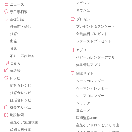
マガジン
ニュース
タウン誌
専門家相談
基礎知識
プレゼント
妊娠前・妊活
プレゼント＆アンケート
妊娠中
全員無料プレゼント
出産
ファーストプレゼント
育児
アプリ
不妊・不妊治療
ベビーカレンダーアプリ
Ｑ＆Ａ
体重管理アプリ
体験談
関連サイト
レシピ
ムーンカレンダー
離乳食レシピ
ウーマンカレンダー
妊娠食レシピ
シニアカレンダー
妊活食レシピ
シッテク
成長アルバム
ヨムーノ
施設検索
医師監修.com
産後ケア施設検索
産後ケアサロン ひより青山
産婦人科検索