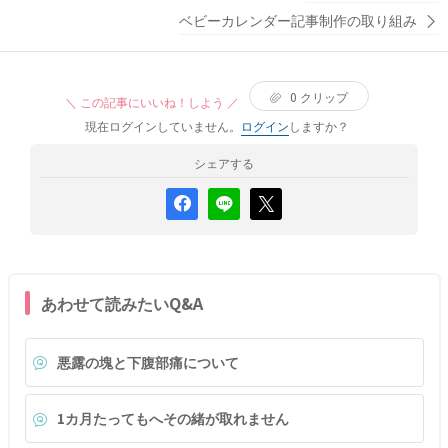
るような6:00頃の起床を目指した方が良いのかもお伺いした
ベビーカレンダー記事制作の取り組み
いです。 アドバイスをよろしくお願いします。
0
クリップ
＼ この記事にいいね！しよう ／
現在ログインしていません。
ログイン
しますか？
シェアする
あわせて読みたいQ&A
悪露の塊と下腹部痛について
1カ月たってもへその緒が取れません