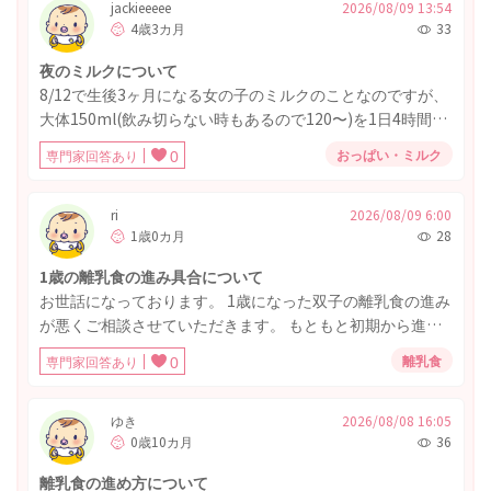
jackieeeee
2026/08/09 13:54
4歳3カ月
33
夜のミルクについて
8/12で生後3ヶ月になる女の子のミルクのことなのですが、
大体150ml(飲み切らない時もあるので120〜)を1日4時間起
きで6回あげています。 18時頃に飲み20時頃就寝、22時に
おっぱい・ミルク
専門家回答あり
0
ミルクをあげようとするのですがここ最近どんなに刺激し
ても口を開けません。以前から刺激してもなかなか口を開
けてくれませんでしたがなんとか飲ませれていました。 そ
ri
2026/08/09 6:00
1歳0カ月
28
れが今は格闘して30分経っても飲めてないか、飲めても
50mlぐらいです。22時に150ml飲めたとしても次2時のと
1歳の離乳食の進み具合について
きに同じ状況で、毎日これなのでストレスが溜まります。
お世話になっております。 1歳になった双子の離乳食の進み
調べるとこの月齢ではまだ3〜4時間起きのミルクが必要
が悪くご相談させていただきます。 もともと初期から進み
で、それ以上間隔をあけるのは良くないと書いてあり、先
が悪く、1歳になった今、食べられるメニューは水分が含ま
日保健センターで相談した際にも確認すると同じことを言
離乳食
専門家回答あり
0
れているもの、同じものばかりです。 水分多めのベビーフ
われました。 でももうどうしようもできません。 4時間半
ード（12ヶ月からのもの）や味噌汁に野菜とタンパク質を
または5時間あけてはいけませんか？ ちなみに先日夜中に寝
混ぜたりのメニュー、ヨーグルトをいつも食べています。
ゆき
2026/08/08 16:05
過ごしてしまい5時間半経っていましたが泣いて起きること
0歳10カ月
36
ご飯は軟飯を味噌汁にひたして食べています。 またつかみ
はありませんでした。そしてそのときも口を開けてくれず
たべは一口サイズならおにぎりとパンとバナナを食べられ
結局飲み始めれた頃には6時間経過したにもかかわらず飲め
離乳食の進め方について