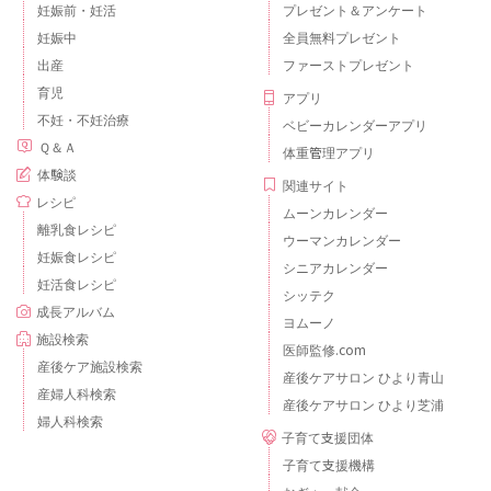
妊娠前・妊活
プレゼント＆アンケート
妊娠中
全員無料プレゼント
出産
ファーストプレゼント
育児
アプリ
不妊・不妊治療
ベビーカレンダーアプリ
Ｑ＆Ａ
体重管理アプリ
体験談
関連サイト
レシピ
ムーンカレンダー
離乳食レシピ
ウーマンカレンダー
妊娠食レシピ
シニアカレンダー
妊活食レシピ
シッテク
成長アルバム
ヨムーノ
施設検索
医師監修.com
産後ケア施設検索
産後ケアサロン ひより青山
産婦人科検索
産後ケアサロン ひより芝浦
婦人科検索
子育て支援団体
子育て支援機構