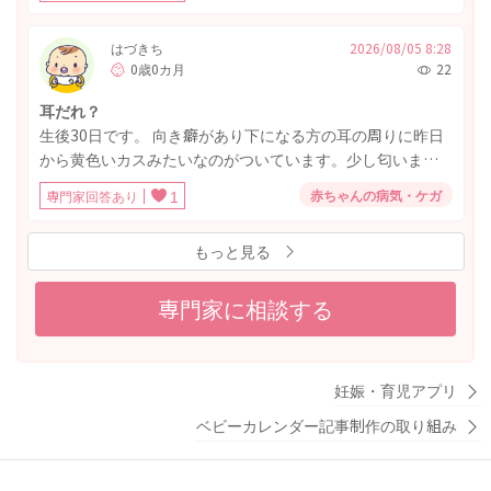
は開いていませんでした。 1人目の時は出産直後から両目が
いてグズる時は母乳をあげる よろしくお願いします。
開いてたので心配です。むくみなどもあると思うのです
が、病気等の可能性は低いでしょうか？しばらく目が開か
はづきち
2026/08/05 8:28
0歳0カ月
22
ない子もいますか？
耳だれ？
生後30日です。 向き癖があり下になる方の耳の周りに昨日
から黄色いカスみたいなのがついています。少し匂いま
す。 関係あるかわかりませんが、今日は朝から少し機嫌が
赤ちゃんの病気・ケガ
専門家回答あり
1
悪く、17時ごろまでほぼ寝てません。 ミルクはいつも通り
飲んでます。 土曜日に1ヶ月健診なのですがそれまでに耳鼻
もっと見る
科か小児科に受診したほうがいいでしょうか？
専門家に相談する
妊娠・育児アプリ
ベビーカレンダー記事制作の取り組み