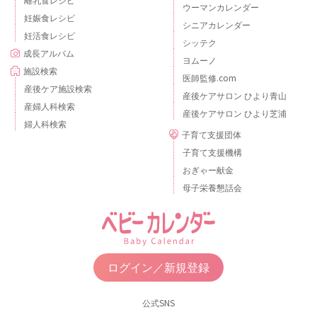
ウーマンカレンダー
妊娠食レシピ
シニアカレンダー
妊活食レシピ
シッテク
成長アルバム
ヨムーノ
施設検索
医師監修.com
産後ケア施設検索
産後ケアサロン ひより青山
産婦人科検索
産後ケアサロン ひより芝浦
婦人科検索
子育て支援団体
子育て支援機構
おぎゃー献金
母子栄養懇話会
ログイン／新規登録
公式SNS