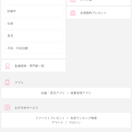
妊娠中
全員無料プレゼント
出産
育児
不妊・不妊治療
監修医師・専門家一覧
アプリ
妊娠・育児アプリ
/
体重管理アプリ
おすすめサービス
ファーストプレゼント
/
名前ランキング検索
アワード
/
マガジン