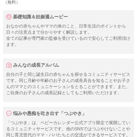
（無料）
基礎知識＆妊娠週ムービー
おなかの赤ちゃんやママの体のこと、日常生活のポイントから
日々の注意点まで分かりやすく解説します。
全ての記事が専門家の監修を受けているので安心してご利用頂け
ます。
みんなの成長アルバム
自分の子と同じ誕生日の赤ちゃんを探せるコミュニティサービス
です。同じ月齢や年齢のお子さんの成長具合を知ることやお子さ
んのママとのコミュニケーションをとることができます。また、
ご自身のお子さんの成長記録としてもご利用いただけます。
悩みや愚痴を吐き出す「つぶやき」
「つぶやき」は、ベビーカレンダー公式アプリ限定で展開してい
るコミュニティサービスです。他のSNSではつぶやけないことや
同じ育児世代のママ・パパたちとの交流ができるサービスです。