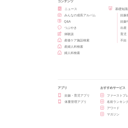
コンテンツ
ニュース
基礎知識
みんなの成長アルバム
妊娠
Q&A
妊娠
つぶやき
出産
体験談
育児
産後ケア施設検索
不妊
産婦人科検索
婦人科検索
アプリ
おすすめサービス
妊娠・育児アプリ
ファーストプ
体重管理アプリ
名前ランキン
アワード
マガジン