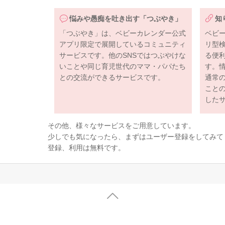
悩みや愚痴を吐き出す「つぶやき」
知
「つぶやき」は、ベビーカレンダー公式
ベビ
アプリ限定で展開しているコミュニティ
リ型
サービスです。他のSNSではつぶやけな
る便
いことや同じ育児世代のママ・パパたち
す。
との交流ができるサービスです。
通常
こと
した
その他、様々なサービスをご用意しています。
少しでも気になったら、まずはユーザー登録をしてみて
登録、利用は無料です。