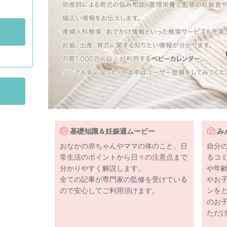
基礎知識＆妊娠週ムービー
み
おなかの赤ちゃんやママの体のこと、日
自分
常生活のポイントから日々の注意点まで
るコ
分かりやすく解説します。
や年
全ての記事が専門家の監修を受けている
やお
ので安心してご利用頂けます。
ンを
のお
ただ