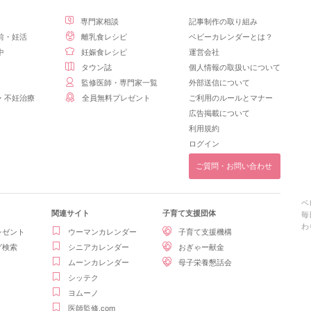
専門家相談
記事制作の取り組み
前・妊活
離乳食レシピ
ベビーカレンダーとは？
中
妊娠食レシピ
運営会社
タウン誌
個人情報の取扱いについて
監修医師・専門家一覧
外部送信について
・不妊治療
全員無料プレゼント
ご利用のルールとマナー
広告掲載について
利用規約
ログイン
ご質問・お問い合わせ
ベ
関連サイト
子育て支援団体
毎
わ
レゼント
ウーマンカレンダー
子育て支援機構
グ検索
シニアカレンダー
おぎゃー献金
ムーンカレンダー
母子栄養懇話会
シッテク
ヨムーノ
医師監修.com