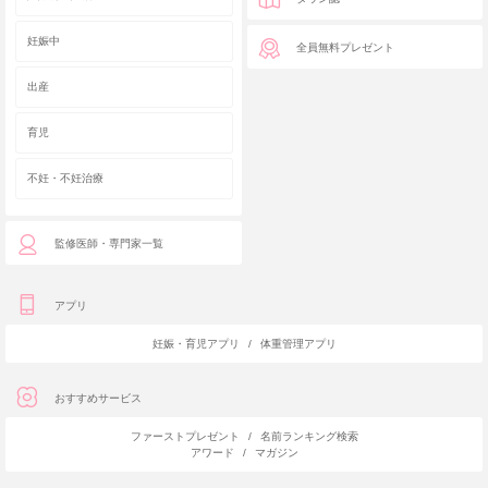
妊娠中
全員無料プレゼント
出産
育児
不妊・不妊治療
監修医師・専門家一覧
アプリ
妊娠・育児アプリ
/
体重管理アプリ
おすすめサービス
ファーストプレゼント
/
名前ランキング検索
アワード
/
マガジン