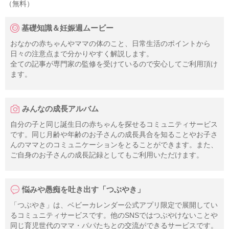
（無料）
基礎知識＆妊娠週ムービー
おなかの赤ちゃんやママの体のこと、日常生活のポイントから
日々の注意点まで分かりやすく解説します。
全ての記事が専門家の監修を受けているので安心してご利用頂け
ます。
みんなの成長アルバム
自分の子と同じ誕生日の赤ちゃんを探せるコミュニティサービス
です。同じ月齢や年齢のお子さんの成長具合を知ることやお子さ
んのママとのコミュニケーションをとることができます。また、
ご自身のお子さんの成長記録としてもご利用いただけます。
悩みや愚痴を吐き出す「つぶやき」
「つぶやき」は、ベビーカレンダー公式アプリ限定で展開してい
るコミュニティサービスです。他のSNSではつぶやけないことや
同じ育児世代のママ・パパたちとの交流ができるサービスです。