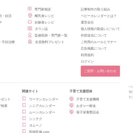
専門家相談
記事制作の取り組み
前・妊活
離乳食レシピ
ベビーカレンダーとは？
中
妊娠食レシピ
運営会社
タウン誌
個人情報の取扱いについて
監修医師・専門家一覧
外部送信について
・不妊治療
全員無料プレゼント
ご利用のルールとマナー
広告掲載について
利用規約
ログイン
ご質問・お問い合わせ
ベ
関連サイト
子育て支援団体
毎
わ
レゼント
ウーマンカレンダー
子育て支援機構
グ検索
シニアカレンダー
おぎゃー献金
ムーンカレンダー
母子栄養懇話会
シッテク
ヨムーノ
医師監修.com