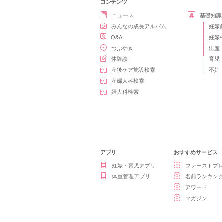
コンテンツ
ニュース
基礎知識
みんなの成長アルバム
妊娠
Q&A
妊娠
つぶやき
出産
体験談
育児
産後ケア施設検索
不妊
産婦人科検索
婦人科検索
アプリ
おすすめサービス
妊娠・育児アプリ
ファーストプ
体重管理アプリ
名前ランキン
アワード
マガジン