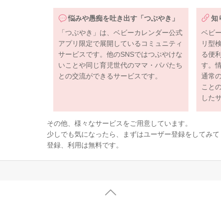
悩みや愚痴を吐き出す「つぶやき」
知
「つぶやき」は、ベビーカレンダー公式
ベビ
アプリ限定で展開しているコミュニティ
リ型
サービスです。他のSNSではつぶやけな
る便
いことや同じ育児世代のママ・パパたち
す。
との交流ができるサービスです。
通常
こと
した
その他、様々なサービスをご用意しています。
少しでも気になったら、まずはユーザー登録をしてみて
登録、利用は無料です。