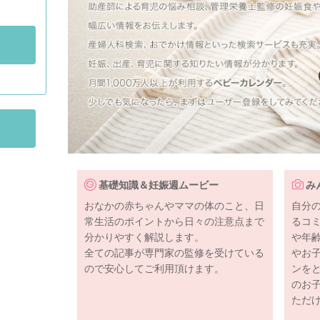
基礎知識＆妊娠週ムービー
み
おなかの赤ちゃんやママの体のこと、日
自分
常生活のポイントから日々の注意点まで
るコ
分かりやすく解説します。
や年
全ての記事が専門家の監修を受けている
やお
ので安心してご利用頂けます。
ンを
のお
ただ