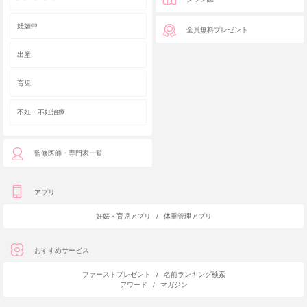
妊娠中
全員無料プレゼント
出産
育児
不妊・不妊治療
監修医師・専門家一覧
アプリ
妊娠・育児アプリ
/
体重管理アプリ
おすすめサービス
ファーストプレゼント
/
名前ランキング検索
アワード
/
マガジン