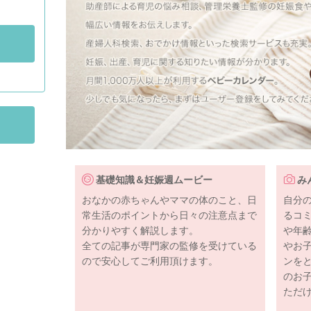
基礎知識＆妊娠週ムービー
み
おなかの赤ちゃんやママの体のこと、日
自分
常生活のポイントから日々の注意点まで
るコ
分かりやすく解説します。
や年
全ての記事が専門家の監修を受けている
やお
ので安心してご利用頂けます。
ンを
のお
ただ