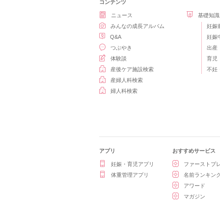
コンテンツ
ニュース
基礎知識
みんなの成長アルバム
妊娠
Q&A
妊娠
つぶやき
出産
体験談
育児
産後ケア施設検索
不妊
産婦人科検索
婦人科検索
アプリ
おすすめサービス
妊娠・育児アプリ
ファーストプ
体重管理アプリ
名前ランキン
アワード
マガジン