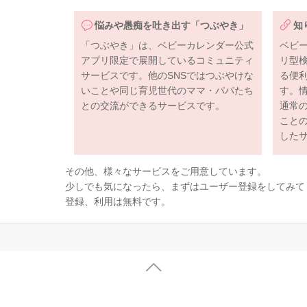
悩みや愚痴を吐き出す「つぶやき」
知
「つぶやき」は、ベビーカレンダー公式
ベビ
アプリ限定で展開しているコミュニティ
リ型
サービスです。他のSNSではつぶやけな
る便
いことや同じ育児世代のママ・パパたち
す。
との交流ができるサービスです。
通常
こと
した
その他、様々なサービスをご用意しています。
少しでも気になったら、まずはユーザー登録をしてみて
登録、利用は無料です。