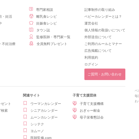
専門家相談
記事制作の取り組み
前・妊活
離乳食レシピ
ベビーカレンダーとは？
中
妊娠食レシピ
運営会社
タウン誌
個人情報の取扱いについて
監修医師・専門家一覧
外部送信について
・不妊治療
全員無料プレゼント
ご利用のルールとマナー
広告掲載について
利用規約
ログイン
ご質問・お問い合わせ
ベ
関連サイト
子育て支援団体
毎
わ
レゼント
ウーマンカレンダー
子育て支援機構
グ検索
シニアカレンダー
おぎゃー献金
ムーンカレンダー
母子栄養懇話会
シッテク
ヨムーノ
医師監修.com