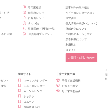
専門家相談
記事制作の取り組み
前・妊活
離乳食レシピ
ベビーカレンダーとは？
中
妊娠食レシピ
運営会社
タウン誌
個人情報の取扱いについて
監修医師・専門家一覧
外部送信について
・不妊治療
全員無料プレゼント
ご利用のルールとマナー
広告掲載について
利用規約
ログイン
ご質問・お問い合わせ
ベ
関連サイト
子育て支援団体
毎
わ
レゼント
ウーマンカレンダー
子育て支援機構
グ検索
シニアカレンダー
おぎゃー献金
ムーンカレンダー
母子栄養懇話会
シッテク
ヨムーノ
医師監修.com