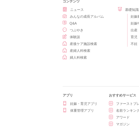
コンテンツ
ニュース
基礎知識
みんなの成長アルバム
妊娠
Q&A
妊娠
つぶやき
出産
体験談
育児
産後ケア施設検索
不妊
産婦人科検索
婦人科検索
アプリ
おすすめサービス
妊娠・育児アプリ
ファーストプ
体重管理アプリ
名前ランキン
アワード
マガジン