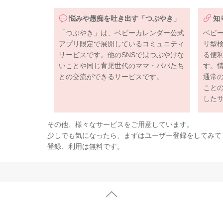
悩みや愚痴を吐き出す「つぶやき」
知
「つぶやき」は、ベビーカレンダー公式
ベビ
アプリ限定で展開しているコミュニティ
リ型
サービスです。他のSNSではつぶやけな
る便
いことや同じ育児世代のママ・パパたち
す。
との交流ができるサービスです。
通常
こと
した
その他、様々なサービスをご用意しています。
少しでも気になったら、まずはユーザー登録をしてみて
登録、利用は無料です。