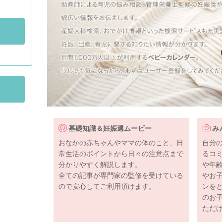
基礎知識＆妊娠週ムービー
み
おなかの赤ちゃんやママの体のこと、日
自分
常生活のポイントから日々の注意点まで
るコ
分かりやすく解説します。
や年
全ての記事が専門家の監修を受けている
やお
ので安心してご利用頂けます。
ンを
のお
ただ