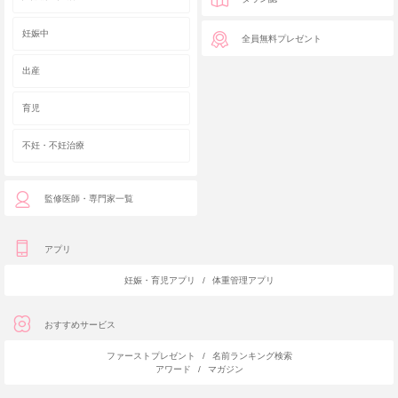
妊娠中
全員無料プレゼント
出産
育児
不妊・不妊治療
監修医師・専門家一覧
アプリ
妊娠・育児アプリ
/
体重管理アプリ
おすすめサービス
ファーストプレゼント
/
名前ランキング検索
アワード
/
マガジン